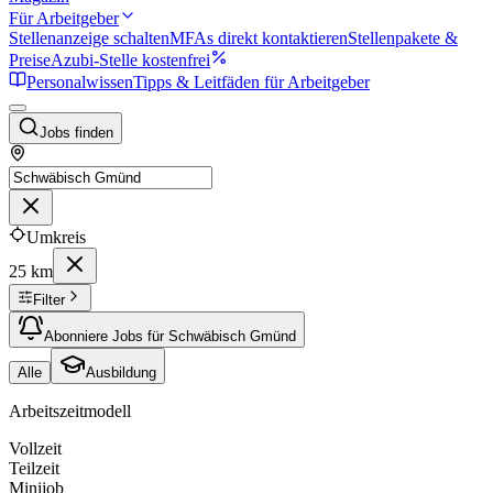
Für Arbeitgeber
Stellenanzeige schalten
MFAs direkt kontaktieren
Stellenpakete &
Preise
Azubi-Stelle kostenfrei
Personalwissen
Tipps & Leitfäden für Arbeitgeber
Jobs finden
Umkreis
25 km
Filter
Abonniere Jobs für Schwäbisch Gmünd
Alle
Ausbildung
Arbeitszeitmodell
Vollzeit
Teilzeit
Minijob