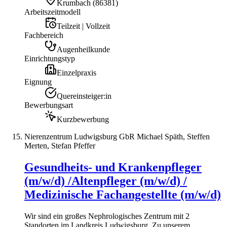
Krumbach
(
86381
)
Arbeitszeitmodell
Teilzeit | Vollzeit
Fachbereich
Augenheilkunde
Einrichtungstyp
Einzelpraxis
Eignung
Quereinsteiger:in
Bewerbungsart
Kurzbewerbung
Nierenzentrum Ludwigsburg GbR Michael Späth, Steffen
Merten, Stefan Pfeffer
Gesundheits- und Krankenpfleger
(m/w/d) /Altenpfleger (m/w/d) /
Medizinische Fachangestellte (m/w/d)
Wir sind ein großes Nephrologisches Zentrum mit 2
Standorten im Landkreis Ludwigsburg. Zu unserem