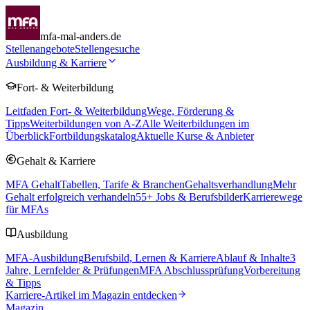
mfa-mal-anders.de
Stellenangebote
Stellengesuche
Ausbildung & Karriere
Fort- & Weiterbildung
Leitfaden Fort- & Weiterbildung
Wege, Förderung &
Tipps
Weiterbildungen von A-Z
Alle Weiterbildungen im
Überblick
Fortbildungskatalog
Aktuelle Kurse & Anbieter
Gehalt & Karriere
MFA Gehalt
Tabellen, Tarife & Branchen
Gehaltsverhandlung
Mehr
Gehalt erfolgreich verhandeln
55
+ Jobs & Berufsbilder
Karrierewege
für MFAs
Ausbildung
MFA-Ausbildung
Berufsbild, Lernen & Karriere
Ablauf & Inhalte
3
Jahre, Lernfelder & Prüfungen
MFA Abschlussprüfung
Vorbereitung
& Tipps
Karriere-Artikel im Magazin entdecken
Magazin