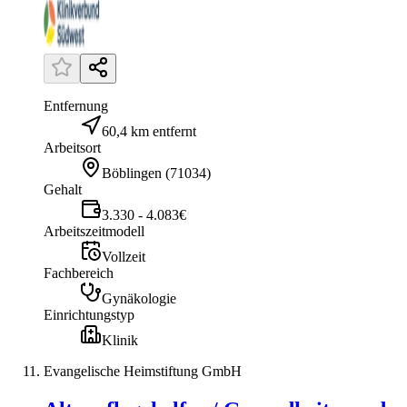
Entfernung
60,4 km entfernt
Arbeitsort
Böblingen
(
71034
)
Gehalt
3.330 - 4.083€
Arbeitszeitmodell
Vollzeit
Fachbereich
Gynäkologie
Einrichtungstyp
Klinik
Evangelische Heimstiftung GmbH