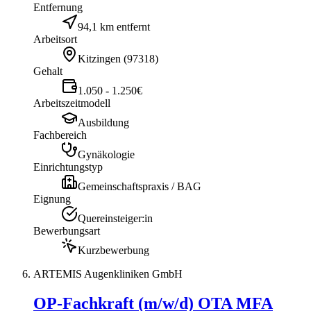
Entfernung
94,1 km entfernt
Arbeitsort
Kitzingen
(
97318
)
Gehalt
1.050 - 1.250€
Arbeitszeitmodell
Ausbildung
Fachbereich
Gynäkologie
Einrichtungstyp
Gemeinschaftspraxis / BAG
Eignung
Quereinsteiger:in
Bewerbungsart
Kurzbewerbung
ARTEMIS Augenkliniken GmbH
OP-Fachkraft (m/w/d) OTA MFA