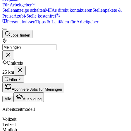
Für Arbeitgeber
Stellenanzeige schalten
MFAs direkt kontaktieren
Stellenpakete &
Preise
Azubi-Stelle kostenfrei
Personalwissen
Tipps & Leitfäden für Arbeitgeber
Jobs finden
Umkreis
25 km
Filter
Abonniere Jobs für Meiningen
Alle
Ausbildung
Arbeitszeitmodell
Vollzeit
Teilzeit
Minijob