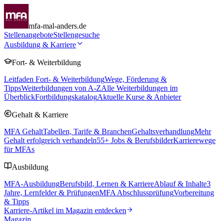
mfa-mal-anders.de
Stellenangebote
Stellengesuche
Ausbildung & Karriere
Fort- & Weiterbildung
Leitfaden Fort- & Weiterbildung
Wege, Förderung &
Tipps
Weiterbildungen von A-Z
Alle Weiterbildungen im
Überblick
Fortbildungskatalog
Aktuelle Kurse & Anbieter
Gehalt & Karriere
MFA Gehalt
Tabellen, Tarife & Branchen
Gehaltsverhandlung
Mehr
Gehalt erfolgreich verhandeln
55
+ Jobs & Berufsbilder
Karrierewege
für MFAs
Ausbildung
MFA-Ausbildung
Berufsbild, Lernen & Karriere
Ablauf & Inhalte
3
Jahre, Lernfelder & Prüfungen
MFA Abschlussprüfung
Vorbereitung
& Tipps
Karriere-Artikel im Magazin entdecken
Magazin