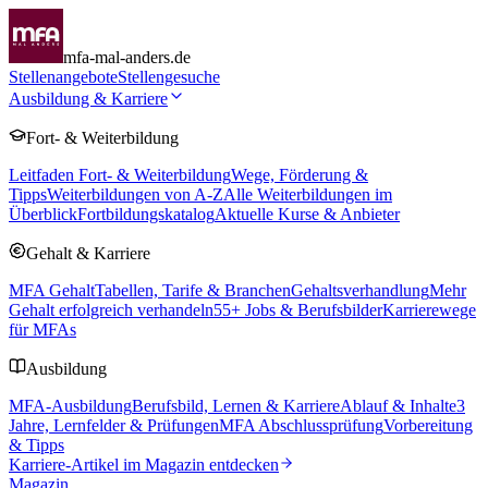
mfa-mal-anders.de
Stellenangebote
Stellengesuche
Ausbildung & Karriere
Fort- & Weiterbildung
Leitfaden Fort- & Weiterbildung
Wege, Förderung &
Tipps
Weiterbildungen von A-Z
Alle Weiterbildungen im
Überblick
Fortbildungskatalog
Aktuelle Kurse & Anbieter
Gehalt & Karriere
MFA Gehalt
Tabellen, Tarife & Branchen
Gehaltsverhandlung
Mehr
Gehalt erfolgreich verhandeln
55
+ Jobs & Berufsbilder
Karrierewege
für MFAs
Ausbildung
MFA-Ausbildung
Berufsbild, Lernen & Karriere
Ablauf & Inhalte
3
Jahre, Lernfelder & Prüfungen
MFA Abschlussprüfung
Vorbereitung
& Tipps
Karriere-Artikel im Magazin entdecken
Magazin