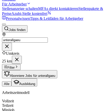
Für Arbeitgeber
Stellenanzeige schalten
MFAs direkt kontaktieren
Stellenpakete &
Preise
Azubi-Stelle kostenfrei
Personalwissen
Tipps & Leitfäden für Arbeitgeber
Jobs finden
Umkreis
25 km
Filter
Abonniere Jobs für unterallgaeu
Alle
Ausbildung
Arbeitszeitmodell
Vollzeit
Teilzeit
Minijob