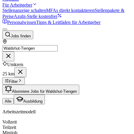
Für Arbeitgeber
Stellenanzeige schalten
MFAs direkt kontaktieren
Stellenpakete &
Preise
Azubi-Stelle kostenfrei
Personalwissen
Tipps & Leitfäden für Arbeitgeber
Jobs finden
Umkreis
25 km
Filter
Abonniere Jobs für Waldshut-Tiengen
Alle
Ausbildung
Arbeitszeitmodell
Vollzeit
Teilzeit
Minijob