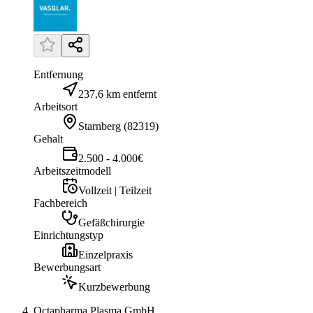
Entfernung
237,6 km entfernt
Arbeitsort
Starnberg
(
82319
)
Gehalt
2.500 - 4.000€
Arbeitszeitmodell
Vollzeit | Teilzeit
Fachbereich
Gefäßchirurgie
Einrichtungstyp
Einzelpraxis
Bewerbungsart
Kurzbewerbung
Octapharma Plasma GmbH