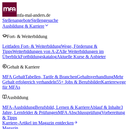
mfa-mal-anders.de
Stellenangebote
Stellengesuche
Ausbildung & Karriere
Fort- & Weiterbildung
Leitfaden Fort- & Weiterbildung
Wege, Förderung &
Tipps
Weiterbildungen von A-Z
Alle Weiterbildungen im
Überblick
Fortbildungskatalog
Aktuelle Kurse & Anbieter
Gehalt & Karriere
MFA Gehalt
Tabellen, Tarife & Branchen
Gehaltsverhandlung
Mehr
Gehalt erfolgreich verhandeln
55
+ Jobs & Berufsbilder
Karrierewege
für MFAs
Ausbildung
MFA-Ausbildung
Berufsbild, Lernen & Karriere
Ablauf & Inhalte
3
Jahre, Lernfelder & Prüfungen
MFA Abschlussprüfung
Vorbereitung
& Tipps
Karriere-Artikel im Magazin entdecken
Magazin