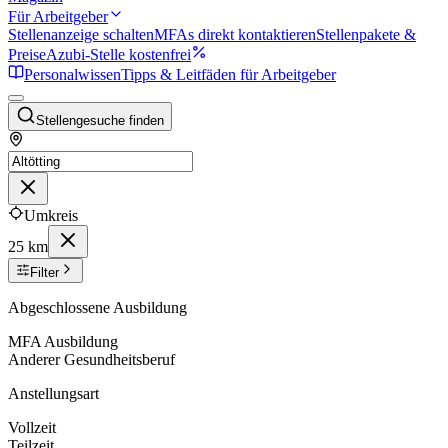
Für Arbeitgeber
Stellenanzeige schalten
MFAs direkt kontaktieren
Stellenpakete &
Preise
Azubi-Stelle kostenfrei
Personalwissen
Tipps & Leitfäden für Arbeitgeber
Stellengesuche finden
Umkreis
25 km
Filter
Abgeschlossene Ausbildung
MFA Ausbildung
Anderer Gesundheitsberuf
Anstellungsart
Vollzeit
Teilzeit