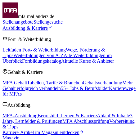
mfa-mal-anders.de
Stellenangebote
Stellengesuche
Ausbildung & Karriere
Fort- & Weiterbildung
Leitfaden Fort- & Weiterbildung
Wege, Förderung &
Tipps
Weiterbildungen von A-Z
Alle Weiterbildungen im
Überblick
Fortbildungskatalog
Aktuelle Kurse & Anbieter
Gehalt & Karriere
MFA Gehalt
Tabellen, Tarife & Branchen
Gehaltsverhandlung
Mehr
Gehalt erfolgreich verhandeln
55
+ Jobs & Berufsbilder
Karrierewege
für MFAs
Ausbildung
MFA-Ausbildung
Berufsbild, Lernen & Karriere
Ablauf & Inhalte
3
Jahre, Lernfelder & Prüfungen
MFA Abschlussprüfung
Vorbereitung
& Tipps
Karriere-Artikel im Magazin entdecken
Magazin