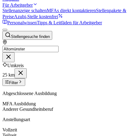
Für Arbeitgeber
Stellenanzeige schalten
MFAs direkt kontaktieren
Stellenpakete &
Preise
Azubi-Stelle kostenfrei
Personalwissen
Tipps & Leitfäden für Arbeitgeber
Stellengesuche finden
Umkreis
25 km
Filter
Abgeschlossene Ausbildung
MFA Ausbildung
Anderer Gesundheitsberuf
Anstellungsart
Vollzeit
Teilzeit