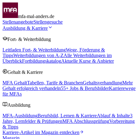
mfa-mal-anders.de
Stellenangebote
Stellengesuche
Ausbildung & Karriere
Fort- & Weiterbildung
Leitfaden Fort- & Weiterbildung
Wege, Förderung &
Tipps
Weiterbildungen von A-Z
Alle Weiterbildungen im
Überblick
Fortbildungskatalog
Aktuelle Kurse & Anbieter
Gehalt & Karriere
MFA Gehalt
Tabellen, Tarife & Branchen
Gehaltsverhandlung
Mehr
Gehalt erfolgreich verhandeln
55
+ Jobs & Berufsbilder
Karrierewege
für MFAs
Ausbildung
MFA-Ausbildung
Berufsbild, Lernen & Karriere
Ablauf & Inhalte
3
Jahre, Lernfelder & Prüfungen
MFA Abschlussprüfung
Vorbereitung
& Tipps
Karriere-Artikel im Magazin entdecken
Magazin