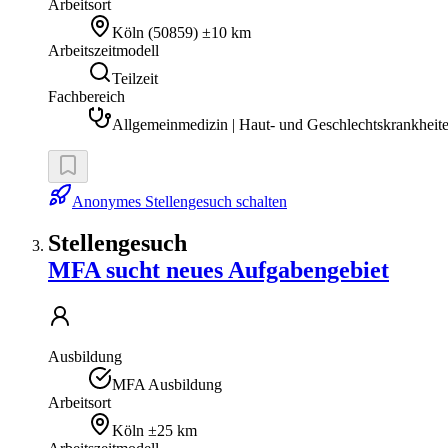
Arbeitsort
Köln
(
50859
)
±10 km
Arbeitszeitmodell
Teilzeit
Fachbereich
Allgemeinmedizin | Haut- und Geschlechtskrankheite
Anonymes Stellengesuch schalten
Stellengesuch
MFA sucht neues Aufgabengebiet
Ausbildung
MFA Ausbildung
Arbeitsort
Köln
±25 km