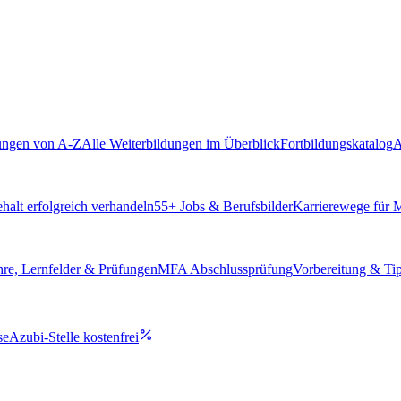
ungen von A-Z
Alle Weiterbildungen im Überblick
Fortbildungskatalog
A
alt erfolgreich verhandeln
55
+ Jobs & Berufsbilder
Karrierewege für
hre, Lernfelder & Prüfungen
MFA Abschlussprüfung
Vorbereitung & Ti
se
Azubi-Stelle kostenfrei