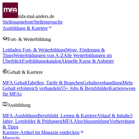
mfa-mal-anders.de
Stellenangebote
Stellengesuche
Ausbildung & Karriere
Fort- & Weiterbildung
Leitfaden Fort- & Weiterbildung
Wege, Förderung &
Tipps
Weiterbildungen von A-Z
Alle Weiterbildungen im
Überblick
Fortbildungskatalog
Aktuelle Kurse & Anbieter
Gehalt & Karriere
MFA Gehalt
Tabellen, Tarife & Branchen
Gehaltsverhandlung
Mehr
Gehalt erfolgreich verhandeln
55
+ Jobs & Berufsbilder
Karrierewege
für MFAs
Ausbildung
MFA-Ausbildung
Berufsbild, Lernen & Karriere
Ablauf & Inhalte
3
Jahre, Lernfelder & Prüfungen
MFA Abschlussprüfung
Vorbereitung
& Tipps
Karriere-Artikel im Magazin entdecken
Magazin