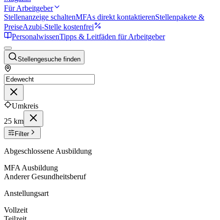
Für Arbeitgeber
Stellenanzeige schalten
MFAs direkt kontaktieren
Stellenpakete &
Preise
Azubi-Stelle kostenfrei
Personalwissen
Tipps & Leitfäden für Arbeitgeber
Stellengesuche finden
Umkreis
25 km
Filter
Abgeschlossene Ausbildung
MFA Ausbildung
Anderer Gesundheitsberuf
Anstellungsart
Vollzeit
Teilzeit