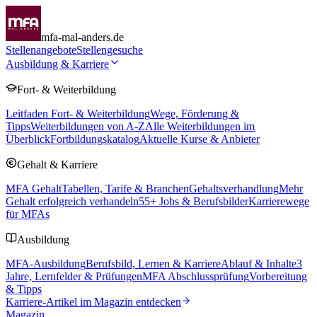
mfa-mal-anders.de
Stellenangebote
Stellengesuche
Ausbildung & Karriere
Fort- & Weiterbildung
Leitfaden Fort- & Weiterbildung
Wege, Förderung &
Tipps
Weiterbildungen von A-Z
Alle Weiterbildungen im
Überblick
Fortbildungskatalog
Aktuelle Kurse & Anbieter
Gehalt & Karriere
MFA Gehalt
Tabellen, Tarife & Branchen
Gehaltsverhandlung
Mehr
Gehalt erfolgreich verhandeln
55
+ Jobs & Berufsbilder
Karrierewege
für MFAs
Ausbildung
MFA-Ausbildung
Berufsbild, Lernen & Karriere
Ablauf & Inhalte
3
Jahre, Lernfelder & Prüfungen
MFA Abschlussprüfung
Vorbereitung
& Tipps
Karriere-Artikel im Magazin entdecken
Magazin