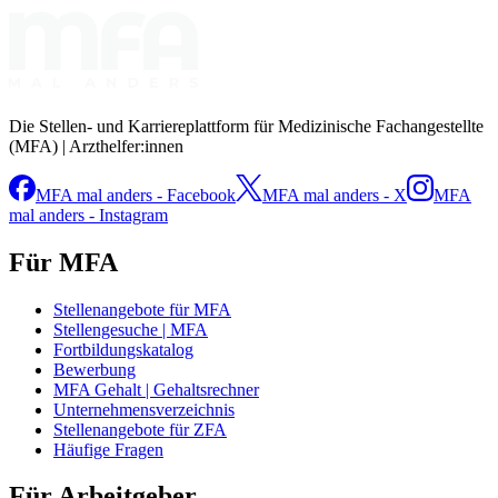
Die Stellen- und Karriereplattform für Medizinische Fachangestellte
(MFA) | Arzthelfer:innen
MFA mal anders - Facebook
MFA mal anders - X
MFA
mal anders - Instagram
Für MFA
Stellenangebote für MFA
Stellengesuche | MFA
Fortbildungskatalog
Bewerbung
MFA Gehalt | Gehaltsrechner
Unternehmensverzeichnis
Stellenangebote für ZFA
Häufige Fragen
Für Arbeitgeber