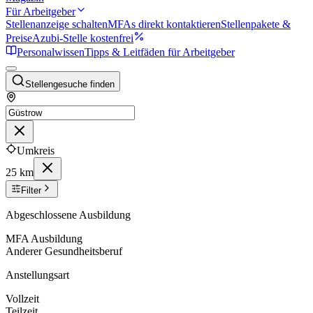
Für Arbeitgeber
Stellenanzeige schalten
MFAs direkt kontaktieren
Stellenpakete &
Preise
Azubi-Stelle kostenfrei
Personalwissen
Tipps & Leitfäden für Arbeitgeber
Stellengesuche finden
Umkreis
25 km
Filter
Abgeschlossene Ausbildung
MFA Ausbildung
Anderer Gesundheitsberuf
Anstellungsart
Vollzeit
Teilzeit