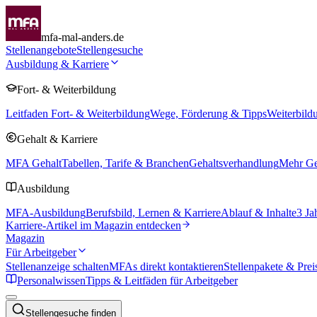
mfa-mal-anders.de
Stellenangebote
Stellengesuche
Ausbildung & Karriere
Fort- & Weiterbildung
Leitfaden Fort- & Weiterbildung
Wege, Förderung & Tipps
Weiterbild
Gehalt & Karriere
MFA Gehalt
Tabellen, Tarife & Branchen
Gehaltsverhandlung
Mehr Geh
Ausbildung
MFA-Ausbildung
Berufsbild, Lernen & Karriere
Ablauf & Inhalte
3 Ja
Karriere-Artikel im Magazin entdecken
Magazin
Für Arbeitgeber
Stellenanzeige schalten
MFAs direkt kontaktieren
Stellenpakete & Prei
Personalwissen
Tipps & Leitfäden für Arbeitgeber
Stellengesuche finden