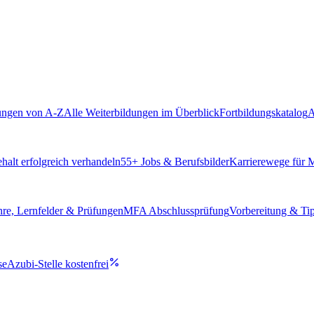
ungen von A-Z
Alle Weiterbildungen im Überblick
Fortbildungskatalog
A
alt erfolgreich verhandeln
55
+ Jobs & Berufsbilder
Karrierewege für
hre, Lernfelder & Prüfungen
MFA Abschlussprüfung
Vorbereitung & Ti
se
Azubi-Stelle kostenfrei