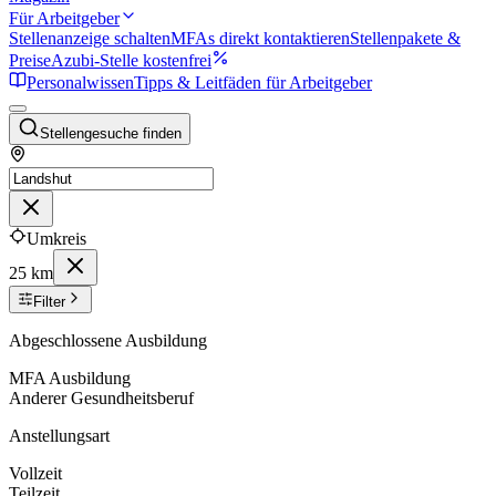
Für Arbeitgeber
Stellenanzeige schalten
MFAs direkt kontaktieren
Stellenpakete &
Preise
Azubi-Stelle kostenfrei
Personalwissen
Tipps & Leitfäden für Arbeitgeber
Stellengesuche finden
Umkreis
25 km
Filter
Abgeschlossene Ausbildung
MFA Ausbildung
Anderer Gesundheitsberuf
Anstellungsart
Vollzeit
Teilzeit