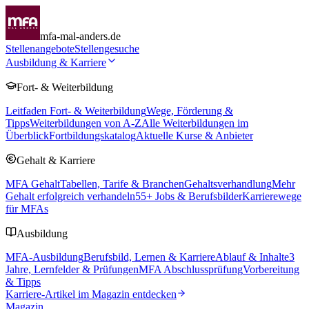
mfa-mal-anders.de
Stellenangebote
Stellengesuche
Ausbildung & Karriere
Fort- & Weiterbildung
Leitfaden Fort- & Weiterbildung
Wege, Förderung &
Tipps
Weiterbildungen von A-Z
Alle Weiterbildungen im
Überblick
Fortbildungskatalog
Aktuelle Kurse & Anbieter
Gehalt & Karriere
MFA Gehalt
Tabellen, Tarife & Branchen
Gehaltsverhandlung
Mehr
Gehalt erfolgreich verhandeln
55
+ Jobs & Berufsbilder
Karrierewege
für MFAs
Ausbildung
MFA-Ausbildung
Berufsbild, Lernen & Karriere
Ablauf & Inhalte
3
Jahre, Lernfelder & Prüfungen
MFA Abschlussprüfung
Vorbereitung
& Tipps
Karriere-Artikel im Magazin entdecken
Magazin