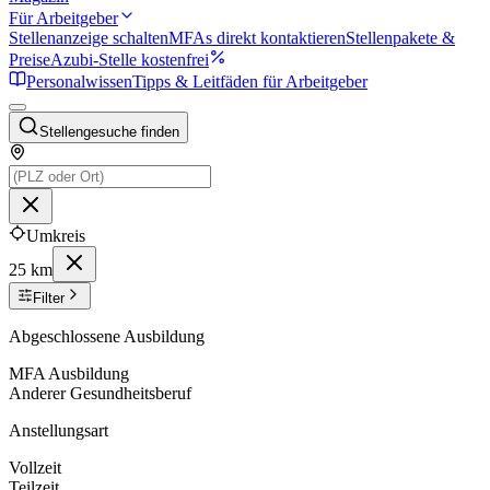
Für Arbeitgeber
Stellenanzeige schalten
MFAs direkt kontaktieren
Stellenpakete &
Preise
Azubi-Stelle kostenfrei
Personalwissen
Tipps & Leitfäden für Arbeitgeber
Stellengesuche finden
Umkreis
25 km
Filter
Abgeschlossene Ausbildung
MFA Ausbildung
Anderer Gesundheitsberuf
Anstellungsart
Vollzeit
Teilzeit