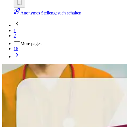
Anonymes Stellengesuch schalten
1
2
More pages
16