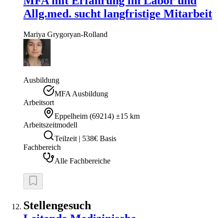
MFA mit Erfahrung im Labor und
Allg.med. sucht langfristige Mitarbeit
Mariya
Grygoryan-Rolland
Ausbildung
MFA Ausbildung
Arbeitsort
Eppelheim
(
69214
)
±15 km
Arbeitszeitmodell
Teilzeit | 538€ Basis
Fachbereich
Alle Fachbereiche
Stellengesuch