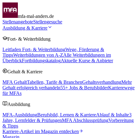
mfa-mal-anders.de
Stellenangebote
Stellengesuche
Ausbildung & Karriere
Fort- & Weiterbildung
Leitfaden Fort- & Weiterbildung
Wege, Förderung &
Tipps
Weiterbildungen von A-Z
Alle Weiterbildungen im
Überblick
Fortbildungskatalog
Aktuelle Kurse & Anbieter
Gehalt & Karriere
MFA Gehalt
Tabellen, Tarife & Branchen
Gehaltsverhandlung
Mehr
Gehalt erfolgreich verhandeln
55
+ Jobs & Berufsbilder
Karrierewege
für MFAs
Ausbildung
MFA-Ausbildung
Berufsbild, Lernen & Karriere
Ablauf & Inhalte
3
Jahre, Lernfelder & Prüfungen
MFA Abschlussprüfung
Vorbereitung
& Tipps
Karriere-Artikel im Magazin entdecken
Magazin