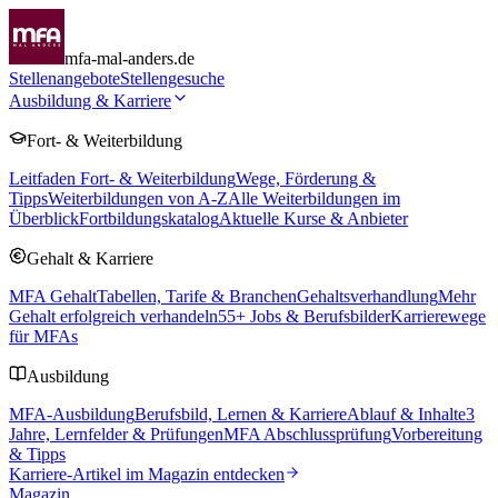
mfa-mal-anders.de
Stellenangebote
Stellengesuche
Ausbildung & Karriere
Fort- & Weiterbildung
Leitfaden Fort- & Weiterbildung
Wege, Förderung &
Tipps
Weiterbildungen von A-Z
Alle Weiterbildungen im
Überblick
Fortbildungskatalog
Aktuelle Kurse & Anbieter
Gehalt & Karriere
MFA Gehalt
Tabellen, Tarife & Branchen
Gehaltsverhandlung
Mehr
Gehalt erfolgreich verhandeln
55
+ Jobs & Berufsbilder
Karrierewege
für MFAs
Ausbildung
MFA-Ausbildung
Berufsbild, Lernen & Karriere
Ablauf & Inhalte
3
Jahre, Lernfelder & Prüfungen
MFA Abschlussprüfung
Vorbereitung
& Tipps
Karriere-Artikel im Magazin entdecken
Magazin