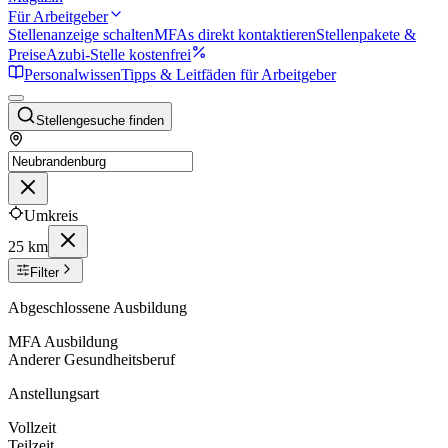
Für Arbeitgeber
Stellenanzeige schalten
MFAs direkt kontaktieren
Stellenpakete &
Preise
Azubi-Stelle kostenfrei
Personalwissen
Tipps & Leitfäden für Arbeitgeber
Stellengesuche finden
Umkreis
25 km
Filter
Abgeschlossene Ausbildung
MFA Ausbildung
Anderer Gesundheitsberuf
Anstellungsart
Vollzeit
Teilzeit