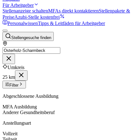
Für Arbeitgeber
Stellenanzeige schalten
MFAs direkt kontaktieren
Stellenpakete &
Preise
Azubi-Stelle kostenfrei
Personalwissen
Tipps & Leitfäden für Arbeitgeber
Stellengesuche finden
Umkreis
25 km
Filter
Abgeschlossene Ausbildung
MFA Ausbildung
Anderer Gesundheitsberuf
Anstellungsart
Vollzeit
Teilzeit