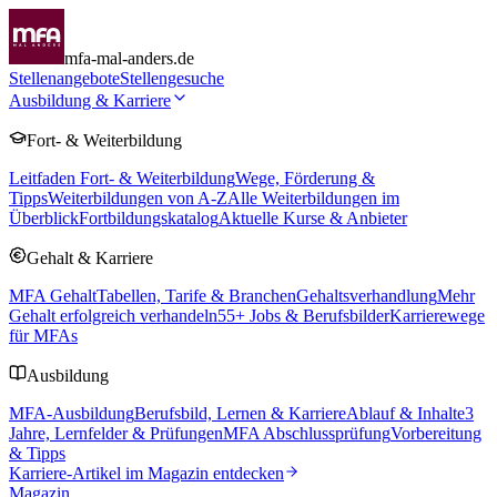
mfa-mal-anders.de
Stellenangebote
Stellengesuche
Ausbildung & Karriere
Fort- & Weiterbildung
Leitfaden Fort- & Weiterbildung
Wege, Förderung &
Tipps
Weiterbildungen von A-Z
Alle Weiterbildungen im
Überblick
Fortbildungskatalog
Aktuelle Kurse & Anbieter
Gehalt & Karriere
MFA Gehalt
Tabellen, Tarife & Branchen
Gehaltsverhandlung
Mehr
Gehalt erfolgreich verhandeln
55
+ Jobs & Berufsbilder
Karrierewege
für MFAs
Ausbildung
MFA-Ausbildung
Berufsbild, Lernen & Karriere
Ablauf & Inhalte
3
Jahre, Lernfelder & Prüfungen
MFA Abschlussprüfung
Vorbereitung
& Tipps
Karriere-Artikel im Magazin entdecken
Magazin