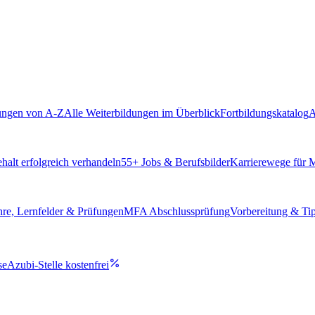
ungen von A-Z
Alle Weiterbildungen im Überblick
Fortbildungskatalog
A
alt erfolgreich verhandeln
55
+ Jobs & Berufsbilder
Karrierewege für
hre, Lernfelder & Prüfungen
MFA Abschlussprüfung
Vorbereitung & Ti
se
Azubi-Stelle kostenfrei