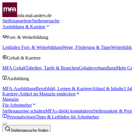
mfa-mal-anders.de
Stellenangebote
Stellengesuche
Ausbildung & Karriere
Fort- & Weiterbildung
Leitfaden Fort- & Weiterbildung
Wege, Förderung & Tipps
Weiterbild
Gehalt & Karriere
MFA Gehalt
Tabellen, Tarife & Branchen
Gehaltsverhandlung
Mehr Geh
Ausbildung
MFA-Ausbildung
Berufsbild, Lernen & Karriere
Ablauf & Inhalte
3 Ja
Karriere-Artikel im Magazin entdecken
Magazin
Für Arbeitgeber
Stellenanzeige schalten
MFAs direkt kontaktieren
Stellenpakete & Prei
Personalwissen
Tipps & Leitfäden für Arbeitgeber
Stellengesuche finden