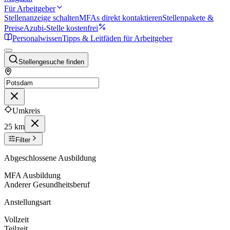
Für Arbeitgeber
Stellenanzeige schalten
MFAs direkt kontaktieren
Stellenpakete &
Preise
Azubi-Stelle kostenfrei
Personalwissen
Tipps & Leitfäden für Arbeitgeber
Stellengesuche finden
Umkreis
25 km
Filter
Abgeschlossene Ausbildung
MFA Ausbildung
Anderer Gesundheitsberuf
Anstellungsart
Vollzeit
Teilzeit