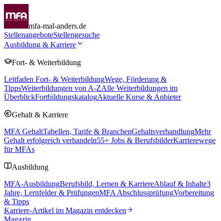
mfa-mal-anders.de
Stellenangebote
Stellengesuche
Ausbildung & Karriere
Fort- & Weiterbildung
Leitfaden Fort- & Weiterbildung
Wege, Förderung &
Tipps
Weiterbildungen von A-Z
Alle Weiterbildungen im
Überblick
Fortbildungskatalog
Aktuelle Kurse & Anbieter
Gehalt & Karriere
MFA Gehalt
Tabellen, Tarife & Branchen
Gehaltsverhandlung
Mehr
Gehalt erfolgreich verhandeln
55
+ Jobs & Berufsbilder
Karrierewege
für MFAs
Ausbildung
MFA-Ausbildung
Berufsbild, Lernen & Karriere
Ablauf & Inhalte
3
Jahre, Lernfelder & Prüfungen
MFA Abschlussprüfung
Vorbereitung
& Tipps
Karriere-Artikel im Magazin entdecken
Magazin