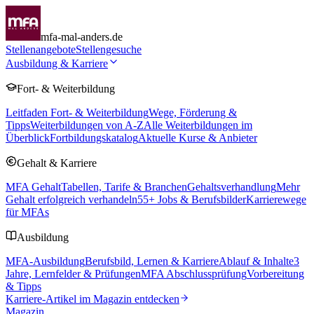
mfa-mal-anders.de
Stellenangebote
Stellengesuche
Ausbildung & Karriere
Fort- & Weiterbildung
Leitfaden Fort- & Weiterbildung
Wege, Förderung &
Tipps
Weiterbildungen von A-Z
Alle Weiterbildungen im
Überblick
Fortbildungskatalog
Aktuelle Kurse & Anbieter
Gehalt & Karriere
MFA Gehalt
Tabellen, Tarife & Branchen
Gehaltsverhandlung
Mehr
Gehalt erfolgreich verhandeln
55
+ Jobs & Berufsbilder
Karrierewege
für MFAs
Ausbildung
MFA-Ausbildung
Berufsbild, Lernen & Karriere
Ablauf & Inhalte
3
Jahre, Lernfelder & Prüfungen
MFA Abschlussprüfung
Vorbereitung
& Tipps
Karriere-Artikel im Magazin entdecken
Magazin