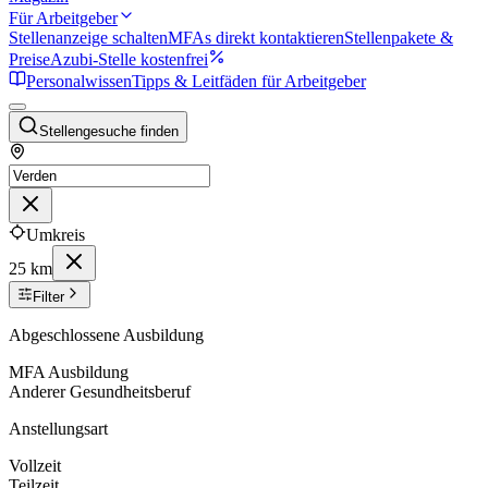
Für Arbeitgeber
Stellenanzeige schalten
MFAs direkt kontaktieren
Stellenpakete &
Preise
Azubi-Stelle kostenfrei
Personalwissen
Tipps & Leitfäden für Arbeitgeber
Stellengesuche finden
Umkreis
25 km
Filter
Abgeschlossene Ausbildung
MFA Ausbildung
Anderer Gesundheitsberuf
Anstellungsart
Vollzeit
Teilzeit