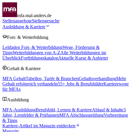
mfa-mal-anders.de
Stellenangebote
Stellengesuche
Ausbildung & Karriere
Fort- & Weiterbildung
Leitfaden Fort- & Weiterbildung
Wege, Förderung &
Tipps
Weiterbildungen von A-Z
Alle Weiterbildungen im
Überblick
Fortbildungskatalog
Aktuelle Kurse & Anbieter
Gehalt & Karriere
MFA Gehalt
Tabellen, Tarife & Branchen
Gehaltsverhandlung
Mehr
Gehalt erfolgreich verhandeln
55
+ Jobs & Berufsbilder
Karrierewege
für MFAs
Ausbildung
MFA-Ausbildung
Berufsbild, Lernen & Karriere
Ablauf & Inhalte
3
Jahre, Lernfelder & Prüfungen
MFA Abschlussprüfung
Vorbereitung
& Tipps
Karriere-Artikel im Magazin entdecken
Magazin