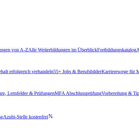
ungen von A-Z
Alle Weiterbildungen im Überblick
Fortbildungskatalog
A
alt erfolgreich verhandeln
55
+ Jobs & Berufsbilder
Karrierewege für
hre, Lernfelder & Prüfungen
MFA Abschlussprüfung
Vorbereitung & Ti
se
Azubi-Stelle kostenfrei