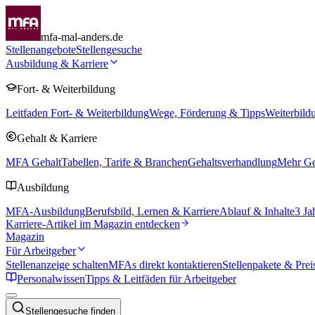
mfa-mal-anders.de
Stellenangebote
Stellengesuche
Ausbildung & Karriere
Fort- & Weiterbildung
Leitfaden Fort- & Weiterbildung
Wege, Förderung & Tipps
Weiterbild
Gehalt & Karriere
MFA Gehalt
Tabellen, Tarife & Branchen
Gehaltsverhandlung
Mehr Geh
Ausbildung
MFA-Ausbildung
Berufsbild, Lernen & Karriere
Ablauf & Inhalte
3 Ja
Karriere-Artikel im Magazin entdecken
Magazin
Für Arbeitgeber
Stellenanzeige schalten
MFAs direkt kontaktieren
Stellenpakete & Prei
Personalwissen
Tipps & Leitfäden für Arbeitgeber
Stellengesuche finden