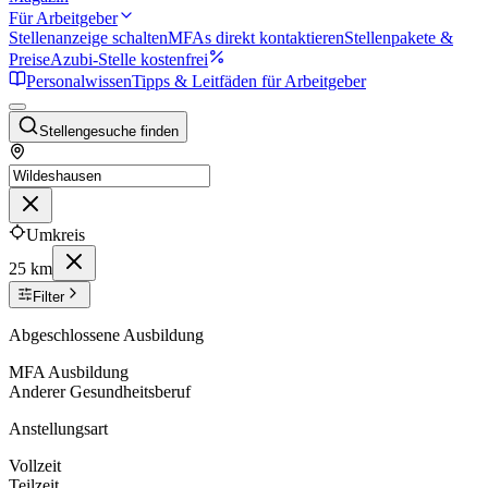
Für Arbeitgeber
Stellenanzeige schalten
MFAs direkt kontaktieren
Stellenpakete &
Preise
Azubi-Stelle kostenfrei
Personalwissen
Tipps & Leitfäden für Arbeitgeber
Stellengesuche finden
Umkreis
25 km
Filter
Abgeschlossene Ausbildung
MFA Ausbildung
Anderer Gesundheitsberuf
Anstellungsart
Vollzeit
Teilzeit