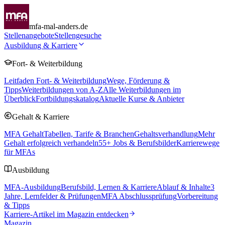
mfa-mal-anders.de
Stellenangebote
Stellengesuche
Ausbildung & Karriere
Fort- & Weiterbildung
Leitfaden Fort- & Weiterbildung
Wege, Förderung &
Tipps
Weiterbildungen von A-Z
Alle Weiterbildungen im
Überblick
Fortbildungskatalog
Aktuelle Kurse & Anbieter
Gehalt & Karriere
MFA Gehalt
Tabellen, Tarife & Branchen
Gehaltsverhandlung
Mehr
Gehalt erfolgreich verhandeln
55
+ Jobs & Berufsbilder
Karrierewege
für MFAs
Ausbildung
MFA-Ausbildung
Berufsbild, Lernen & Karriere
Ablauf & Inhalte
3
Jahre, Lernfelder & Prüfungen
MFA Abschlussprüfung
Vorbereitung
& Tipps
Karriere-Artikel im Magazin entdecken
Magazin