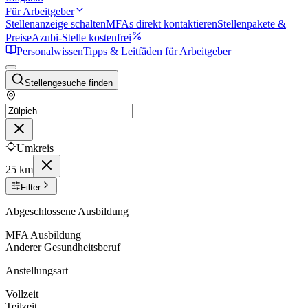
Für Arbeitgeber
Stellenanzeige schalten
MFAs direkt kontaktieren
Stellenpakete &
Preise
Azubi-Stelle kostenfrei
Personalwissen
Tipps & Leitfäden für Arbeitgeber
Stellengesuche finden
Umkreis
25 km
Filter
Abgeschlossene Ausbildung
MFA Ausbildung
Anderer Gesundheitsberuf
Anstellungsart
Vollzeit
Teilzeit