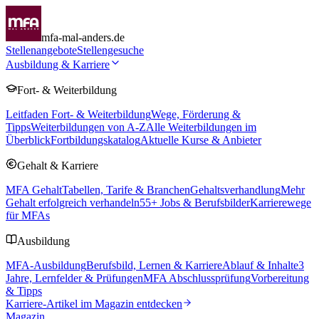
mfa-mal-anders.de
Stellenangebote
Stellengesuche
Ausbildung & Karriere
Fort- & Weiterbildung
Leitfaden Fort- & Weiterbildung
Wege, Förderung &
Tipps
Weiterbildungen von A-Z
Alle Weiterbildungen im
Überblick
Fortbildungskatalog
Aktuelle Kurse & Anbieter
Gehalt & Karriere
MFA Gehalt
Tabellen, Tarife & Branchen
Gehaltsverhandlung
Mehr
Gehalt erfolgreich verhandeln
55
+ Jobs & Berufsbilder
Karrierewege
für MFAs
Ausbildung
MFA-Ausbildung
Berufsbild, Lernen & Karriere
Ablauf & Inhalte
3
Jahre, Lernfelder & Prüfungen
MFA Abschlussprüfung
Vorbereitung
& Tipps
Karriere-Artikel im Magazin entdecken
Magazin