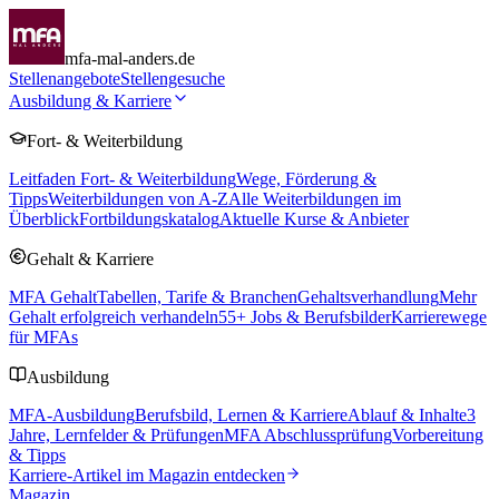
mfa-mal-anders.de
Stellenangebote
Stellengesuche
Ausbildung & Karriere
Fort- & Weiterbildung
Leitfaden Fort- & Weiterbildung
Wege, Förderung &
Tipps
Weiterbildungen von A-Z
Alle Weiterbildungen im
Überblick
Fortbildungskatalog
Aktuelle Kurse & Anbieter
Gehalt & Karriere
MFA Gehalt
Tabellen, Tarife & Branchen
Gehaltsverhandlung
Mehr
Gehalt erfolgreich verhandeln
55
+ Jobs & Berufsbilder
Karrierewege
für MFAs
Ausbildung
MFA-Ausbildung
Berufsbild, Lernen & Karriere
Ablauf & Inhalte
3
Jahre, Lernfelder & Prüfungen
MFA Abschlussprüfung
Vorbereitung
& Tipps
Karriere-Artikel im Magazin entdecken
Magazin