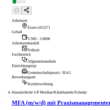
Arbeitsort
Essen
(
45327
)
Gehalt
3.500 - 3.800€
Arbeitszeitmodell
Vollzeit
Fachbereich
Allgemeinmedizin
Einrichtungstyp
Gemeinschaftspraxis / BAG
Bewerbungsart
Kurzbewerbung
Hausärztliche GP Merdian/Klinkhamels/Schmitz
MFA (m/w/d) mit Praxismanagementer