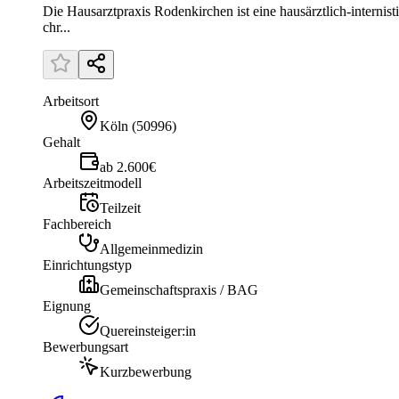
Die Hausarztpraxis Rodenkirchen ist eine hausärztlich-interni
chr...
Arbeitsort
Köln
(
50996
)
Gehalt
ab 2.600€
Arbeitszeitmodell
Teilzeit
Fachbereich
Allgemeinmedizin
Einrichtungstyp
Gemeinschaftspraxis / BAG
Eignung
Quereinsteiger:in
Bewerbungsart
Kurzbewerbung