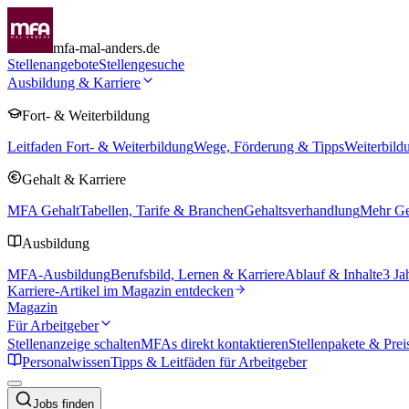
mfa-mal-anders.de
Stellenangebote
Stellengesuche
Ausbildung & Karriere
Fort- & Weiterbildung
Leitfaden Fort- & Weiterbildung
Wege, Förderung & Tipps
Weiterbild
Gehalt & Karriere
MFA Gehalt
Tabellen, Tarife & Branchen
Gehaltsverhandlung
Mehr Geh
Ausbildung
MFA-Ausbildung
Berufsbild, Lernen & Karriere
Ablauf & Inhalte
3 Ja
Karriere-Artikel im Magazin entdecken
Magazin
Für Arbeitgeber
Stellenanzeige schalten
MFAs direkt kontaktieren
Stellenpakete & Prei
Personalwissen
Tipps & Leitfäden für Arbeitgeber
Jobs finden