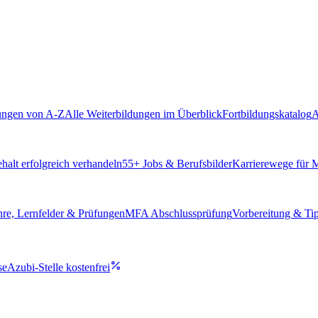
ungen von A-Z
Alle Weiterbildungen im Überblick
Fortbildungskatalog
A
alt erfolgreich verhandeln
55
+ Jobs & Berufsbilder
Karrierewege für
hre, Lernfelder & Prüfungen
MFA Abschlussprüfung
Vorbereitung & Ti
se
Azubi-Stelle kostenfrei