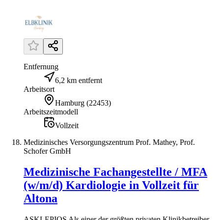
Entfernung
6,2 km entfernt
Arbeitsort
Hamburg
(
22453
)
Arbeitszeitmodell
Vollzeit
Medizinisches Versorgungszentrum Prof. Mathey, Prof.
Schofer GmbH
Medizinische Fachangestellte / MFA
(w/m/d) Kardiologie in Vollzeit für
Altona
ASKLEPIOS Als einer der größten privaten Klinikbetreiber