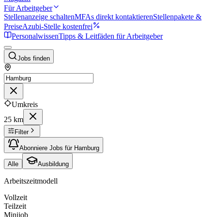
Für Arbeitgeber
Stellenanzeige schalten
MFAs direkt kontaktieren
Stellenpakete &
Preise
Azubi-Stelle kostenfrei
Personalwissen
Tipps & Leitfäden für Arbeitgeber
Jobs finden
Umkreis
25 km
Filter
Abonniere Jobs für Hamburg
Alle
Ausbildung
Arbeitszeitmodell
Vollzeit
Teilzeit
Minijob