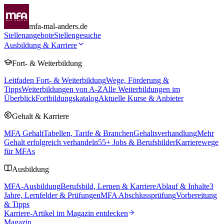
mfa-mal-anders.de
Stellenangebote
Stellengesuche
Ausbildung & Karriere
Fort- & Weiterbildung
Leitfaden Fort- & Weiterbildung
Wege, Förderung &
Tipps
Weiterbildungen von A-Z
Alle Weiterbildungen im
Überblick
Fortbildungskatalog
Aktuelle Kurse & Anbieter
Gehalt & Karriere
MFA Gehalt
Tabellen, Tarife & Branchen
Gehaltsverhandlung
Mehr
Gehalt erfolgreich verhandeln
55
+ Jobs & Berufsbilder
Karrierewege
für MFAs
Ausbildung
MFA-Ausbildung
Berufsbild, Lernen & Karriere
Ablauf & Inhalte
3
Jahre, Lernfelder & Prüfungen
MFA Abschlussprüfung
Vorbereitung
& Tipps
Karriere-Artikel im Magazin entdecken
Magazin