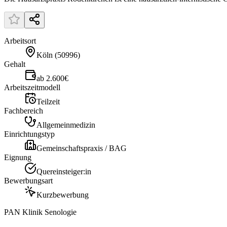
Arbeitsort
Köln
(
50996
)
Gehalt
ab 2.600€
Arbeitszeitmodell
Teilzeit
Fachbereich
Allgemeinmedizin
Einrichtungstyp
Gemeinschaftspraxis / BAG
Eignung
Quereinsteiger:in
Bewerbungsart
Kurzbewerbung
PAN Klinik Senologie