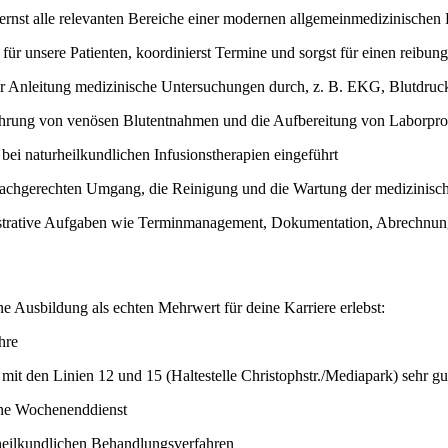
ernst alle relevanten Bereiche einer modernen allgemeinmedizinischen 
e für unsere Patienten, koordinierst Termine und sorgst für einen reibun
ter Anleitung medizinische Untersuchungen durch, z. B. EKG, Blutdru
ührung von venösen Blutentnahmen und die Aufbereitung von Laborpr
bei naturheilkundlichen Infusionstherapien eingeführt
fachgerechten Umgang, die Reinigung und die Wartung der medizinisch
trative Aufgaben wie Terminmanagement, Dokumentation, Abrechnun
e Ausbildung als echten Mehrwert für deine Karriere erlebst:
hre
 mit den Linien 12 und 15 (Haltestelle Christophstr./Mediapark) sehr gu
hne Wochenenddienst
heilkundlichen Behandlungsverfahren