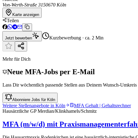
Von-Werth-Straße 31
50670 Köln
Karte anzeigen
Teilen
Kurzbewerbung · ca. 2 Min
Jetzt bewerben
Mehr für Dich
Neue MFA-Jobs per E-Mail
Lass Dir wöchentlich passende Stellen aus Deinem Wunsch-Umkreis 
Abonniere Jobs für Köln
Weitere Stellenangebote in
Köln
MFA Gehalt | Gehaltsrechner
Hausärztliche GP Merdian/Klinkhamels/Schmitz
MFA (m/w/d) mit Praxismanagementerfahr
Die Hausarztpraxis Rodenkirchen ist eine hausärztlich-internistische