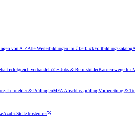
ungen von A-Z
Alle Weiterbildungen im Überblick
Fortbildungskatalog
A
alt erfolgreich verhandeln
55
+ Jobs & Berufsbilder
Karrierewege für
hre, Lernfelder & Prüfungen
MFA Abschlussprüfung
Vorbereitung & Ti
se
Azubi-Stelle kostenfrei