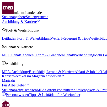
mfa-mal-anders.de
Stellenangebote
Stellengesuche
Ausbildung & Karriere
Fort- & Weiterbildung
Leitfaden Fort- & Weiterbildung
Wege, Förderung & Tipps
Weiterbild
Gehalt & Karriere
MFA Gehalt
Tabellen, Tarife & Branchen
Gehaltsverhandlung
Mehr Geh
Ausbildung
MFA-Ausbildung
Berufsbild, Lernen & Karriere
Ablauf & Inhalte
3 Ja
Karriere-Artikel im Magazin entdecken
Magazin
Für Arbeitgeber
Stellenanzeige schalten
MFAs direkt kontaktieren
Stellenpakete & Prei
Personalwissen
Tipps & Leitfäden für Arbeitgeber