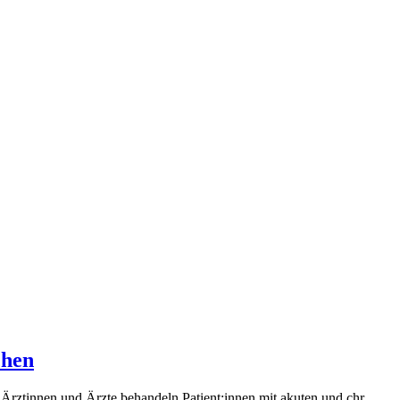
chen
 Ärztinnen und Ärzte behandeln Patient:innen mit akuten und chr...