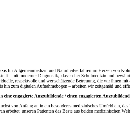
axis für Allgemeinmedizin und Naturheilverfahren im Herzen von Köln.
stellt – mit moderner Diagnostik, klassischer Schulmedizin und bewähr
viduelle, respektvolle und wertschätzende Betreuung, die wir ihnen m
s hin zum digitalen Aufnahmebogen – arbeiten wir zeitgemäß und effiz
inn
eine engagierte Auszubildende / einen engagierten Auszubilden
 tauchst von Anfang an in ein besonderes medizinisches Umfeld ein, das
an arbeitet, unseren Patienten das Beste aus beiden medizinischen Welt