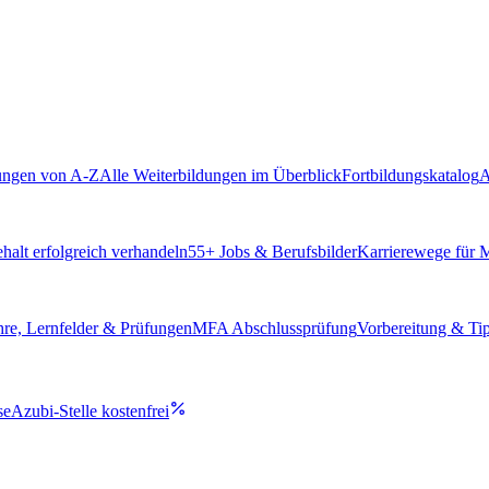
ungen von A-Z
Alle Weiterbildungen im Überblick
Fortbildungskatalog
A
alt erfolgreich verhandeln
55
+ Jobs & Berufsbilder
Karrierewege für
hre, Lernfelder & Prüfungen
MFA Abschlussprüfung
Vorbereitung & Ti
se
Azubi-Stelle kostenfrei