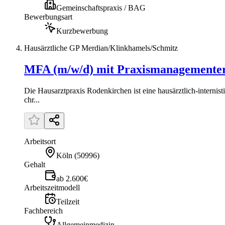
Gemeinschaftspraxis / BAG
Bewerbungsart
Kurzbewerbung
Hausärztliche GP Merdian/Klinkhamels/Schmitz
MFA (m/w/d) mit Praxismanagementer
Die Hausarztpraxis Rodenkirchen ist eine hausärztlich-interni
chr...
Arbeitsort
Köln
(
50996
)
Gehalt
ab 2.600€
Arbeitszeitmodell
Teilzeit
Fachbereich
Allgemeinmedizin