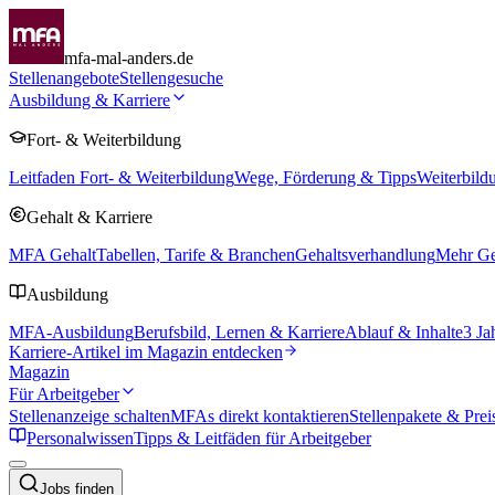
mfa-mal-anders.de
Stellenangebote
Stellengesuche
Ausbildung & Karriere
Fort- & Weiterbildung
Leitfaden Fort- & Weiterbildung
Wege, Förderung & Tipps
Weiterbild
Gehalt & Karriere
MFA Gehalt
Tabellen, Tarife & Branchen
Gehaltsverhandlung
Mehr Geh
Ausbildung
MFA-Ausbildung
Berufsbild, Lernen & Karriere
Ablauf & Inhalte
3 Ja
Karriere-Artikel im Magazin entdecken
Magazin
Für Arbeitgeber
Stellenanzeige schalten
MFAs direkt kontaktieren
Stellenpakete & Prei
Personalwissen
Tipps & Leitfäden für Arbeitgeber
Jobs finden