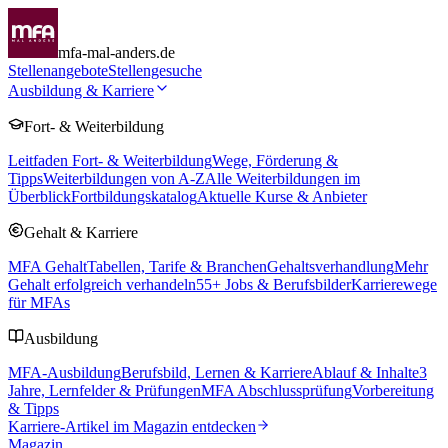
mfa-mal-anders.de
Stellenangebote
Stellengesuche
Ausbildung & Karriere
Fort- & Weiterbildung
Leitfaden Fort- & Weiterbildung
Wege, Förderung &
Tipps
Weiterbildungen von A-Z
Alle Weiterbildungen im
Überblick
Fortbildungskatalog
Aktuelle Kurse & Anbieter
Gehalt & Karriere
MFA Gehalt
Tabellen, Tarife & Branchen
Gehaltsverhandlung
Mehr
Gehalt erfolgreich verhandeln
55
+ Jobs & Berufsbilder
Karrierewege
für MFAs
Ausbildung
MFA-Ausbildung
Berufsbild, Lernen & Karriere
Ablauf & Inhalte
3
Jahre, Lernfelder & Prüfungen
MFA Abschlussprüfung
Vorbereitung
& Tipps
Karriere-Artikel im Magazin entdecken
Magazin