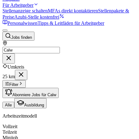
Für Arbeitgeber
Stellenanzeige schalten
MFAs direkt kontaktieren
Stellenpakete &
Preise
Azubi-Stelle kostenfrei
Personalwissen
Tipps & Leitfäden für Arbeitgeber
Jobs finden
Umkreis
25 km
Filter
Abonniere Jobs für Calw
Alle
Ausbildung
Arbeitszeitmodell
Vollzeit
Teilzeit
Minijob