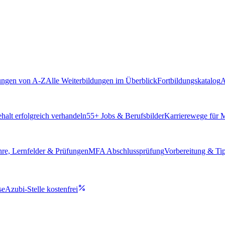
ungen von A-Z
Alle Weiterbildungen im Überblick
Fortbildungskatalog
A
alt erfolgreich verhandeln
55
+ Jobs & Berufsbilder
Karrierewege für
hre, Lernfelder & Prüfungen
MFA Abschlussprüfung
Vorbereitung & Ti
se
Azubi-Stelle kostenfrei