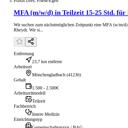
Praxis Dres. Friese/Egen
MFA (m/w/d) in Teilzeit 15-25 Std. für
Wir suchen zum nächstmöglichen Zeitpunkt eine MFA (w/m/d) i
Rheydt. Wir si...
Entfernung
23,7 km entfernt
Arbeitsort
Mönchengladbach
(
41236
)
Gehalt
1.500 - 2.500€
Arbeitszeitmodell
Teilzeit
Fachbereich
Innere Medizin
Einrichtungstyp
Gemeinschaftspraxis / BAG