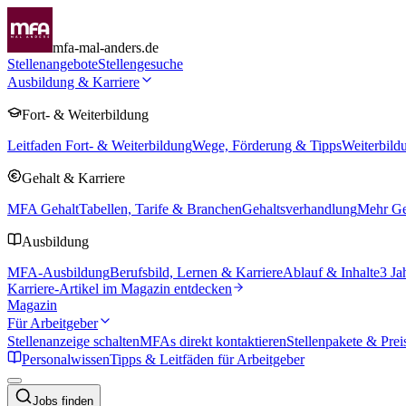
mfa-mal-anders.de
Stellenangebote
Stellengesuche
Ausbildung & Karriere
Fort- & Weiterbildung
Leitfaden Fort- & Weiterbildung
Wege, Förderung & Tipps
Weiterbild
Gehalt & Karriere
MFA Gehalt
Tabellen, Tarife & Branchen
Gehaltsverhandlung
Mehr Geh
Ausbildung
MFA-Ausbildung
Berufsbild, Lernen & Karriere
Ablauf & Inhalte
3 Ja
Karriere-Artikel im Magazin entdecken
Magazin
Für Arbeitgeber
Stellenanzeige schalten
MFAs direkt kontaktieren
Stellenpakete & Prei
Personalwissen
Tipps & Leitfäden für Arbeitgeber
Jobs finden