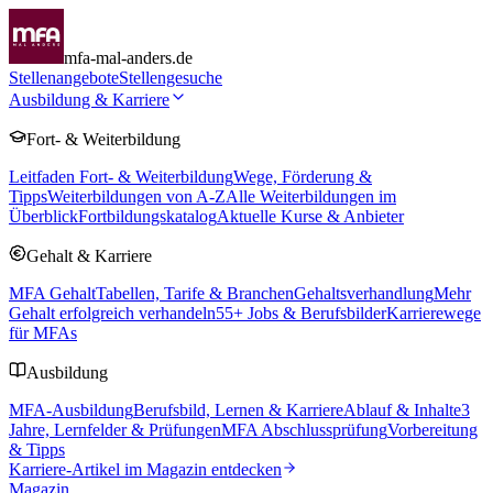
mfa-mal-anders.de
Stellenangebote
Stellengesuche
Ausbildung & Karriere
Fort- & Weiterbildung
Leitfaden Fort- & Weiterbildung
Wege, Förderung &
Tipps
Weiterbildungen von A-Z
Alle Weiterbildungen im
Überblick
Fortbildungskatalog
Aktuelle Kurse & Anbieter
Gehalt & Karriere
MFA Gehalt
Tabellen, Tarife & Branchen
Gehaltsverhandlung
Mehr
Gehalt erfolgreich verhandeln
55
+ Jobs & Berufsbilder
Karrierewege
für MFAs
Ausbildung
MFA-Ausbildung
Berufsbild, Lernen & Karriere
Ablauf & Inhalte
3
Jahre, Lernfelder & Prüfungen
MFA Abschlussprüfung
Vorbereitung
& Tipps
Karriere-Artikel im Magazin entdecken
Magazin