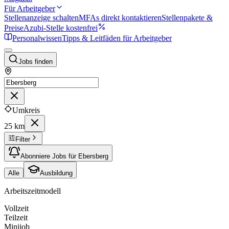
Für Arbeitgeber
Stellenanzeige schalten
MFAs direkt kontaktieren
Stellenpakete &
Preise
Azubi-Stelle kostenfrei
Personalwissen
Tipps & Leitfäden für Arbeitgeber
Jobs finden
Umkreis
25 km
Filter
Abonniere Jobs für Ebersberg
Alle
Ausbildung
Arbeitszeitmodell
Vollzeit
Teilzeit
Minijob