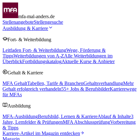
mfa-mal-anders.de
Stellenangebote
Stellengesuche
Ausbildung & Karriere
Fort- & Weiterbildung
Leitfaden Fort- & Weiterbildung
Wege, Förderung &
Tipps
Weiterbildungen von A-Z
Alle Weiterbildungen im
Überblick
Fortbildungskatalog
Aktuelle Kurse & Anbieter
Gehalt & Karriere
MFA Gehalt
Tabellen, Tarife & Branchen
Gehaltsverhandlung
Mehr
Gehalt erfolgreich verhandeln
55
+ Jobs & Berufsbilder
Karrierewege
für MFAs
Ausbildung
MFA-Ausbildung
Berufsbild, Lernen & Karriere
Ablauf & Inhalte
3
Jahre, Lernfelder & Prüfungen
MFA Abschlussprüfung
Vorbereitung
& Tipps
Karriere-Artikel im Magazin entdecken
Magazin