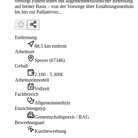
versorgt Patient:innen mit allgemeinmedizinischer Betreuung
auf breiter Basis – von der Vorsorge über Ernährungsmedizin
bis hin zur Palliativver...
Entfernung
88,5 km entfernt
Arbeitsort
Speyer
(
67346
)
Gehalt
2.100 - 5.300€
Arbeitszeitmodell
Vollzeit
Fachbereich
Allgemeinmedizin
Einrichtungstyp
Gemeinschaftspraxis / BAG
Bewerbungsart
Kurzbewerbung