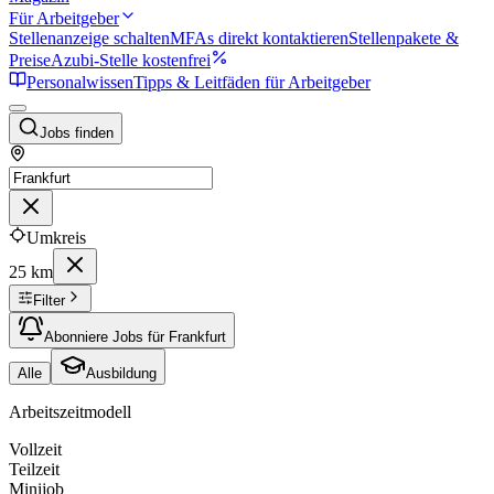
Für Arbeitgeber
Stellenanzeige schalten
MFAs direkt kontaktieren
Stellenpakete &
Preise
Azubi-Stelle kostenfrei
Personalwissen
Tipps & Leitfäden für Arbeitgeber
Jobs finden
Umkreis
25 km
Filter
Abonniere Jobs für Frankfurt
Alle
Ausbildung
Arbeitszeitmodell
Vollzeit
Teilzeit
Minijob