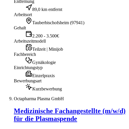
Entfernung
89,0 km entfernt
Arbeitsort
Tauberbischofsheim
(
97941
)
Gehalt
2.200 - 3.500€
Arbeitszeitmodell
Teilzeit | Minijob
Fachbereich
Gynäkologie
Einrichtungstyp
Einzelpraxis
Bewerbungsart
Kurzbewerbung
Octapharma Plasma GmbH
Medizinische Fachangestellte (m/w/d)
für die Plasmaspende