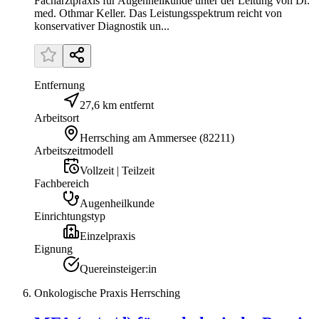
Facharztpraxis für Augenheilkunde unter der Leitung von Dr.
med. Othmar Keller. Das Leistungsspektrum reicht von
konservativer Diagnostik un...
Entfernung
27,6 km entfernt
Arbeitsort
Herrsching am Ammersee
(
82211
)
Arbeitszeitmodell
Vollzeit | Teilzeit
Fachbereich
Augenheilkunde
Einrichtungstyp
Einzelpraxis
Eignung
Quereinsteiger:in
Onkologische Praxis Herrsching