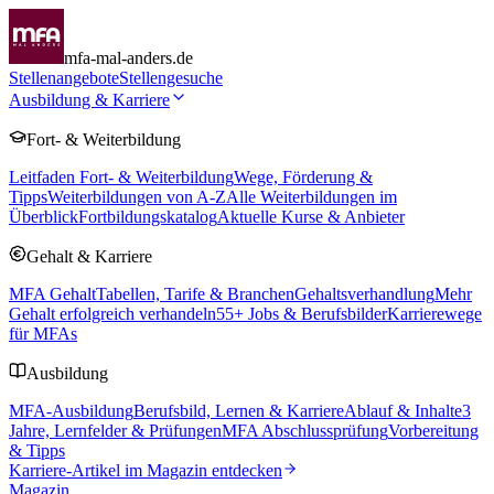
mfa-mal-anders.de
Stellenangebote
Stellengesuche
Ausbildung & Karriere
Fort- & Weiterbildung
Leitfaden Fort- & Weiterbildung
Wege, Förderung &
Tipps
Weiterbildungen von A-Z
Alle Weiterbildungen im
Überblick
Fortbildungskatalog
Aktuelle Kurse & Anbieter
Gehalt & Karriere
MFA Gehalt
Tabellen, Tarife & Branchen
Gehaltsverhandlung
Mehr
Gehalt erfolgreich verhandeln
55
+ Jobs & Berufsbilder
Karrierewege
für MFAs
Ausbildung
MFA-Ausbildung
Berufsbild, Lernen & Karriere
Ablauf & Inhalte
3
Jahre, Lernfelder & Prüfungen
MFA Abschlussprüfung
Vorbereitung
& Tipps
Karriere-Artikel im Magazin entdecken
Magazin