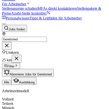
Für Arbeitgeber
Stellenanzeige schalten
MFAs direkt kontaktieren
Stellenpakete &
Preise
Azubi-Stelle kostenfrei
Personalwissen
Tipps & Leitfäden für Arbeitgeber
Jobs finden
Umkreis
25 km
Filter
Abonniere Jobs für Geretsried
Alle
Ausbildung
Arbeitszeitmodell
Vollzeit
Teilzeit
Minijob