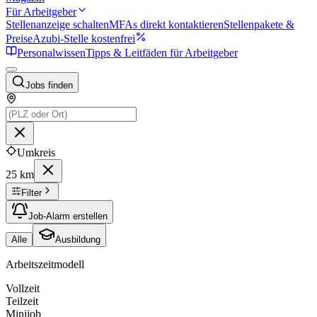
Für Arbeitgeber
Stellenanzeige schalten
MFAs direkt kontaktieren
Stellenpakete &
Preise
Azubi-Stelle kostenfrei
Personalwissen
Tipps & Leitfäden für Arbeitgeber
Jobs finden
Umkreis
25 km
Filter
Job-Alarm erstellen
Alle
Ausbildung
Arbeitszeitmodell
Vollzeit
Teilzeit
Minijob