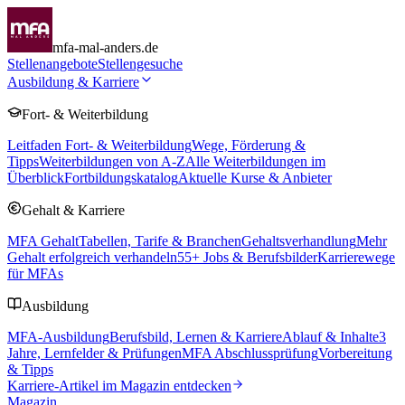
mfa-mal-anders.de
Stellenangebote
Stellengesuche
Ausbildung & Karriere
Fort- & Weiterbildung
Leitfaden Fort- & Weiterbildung
Wege, Förderung &
Tipps
Weiterbildungen von A-Z
Alle Weiterbildungen im
Überblick
Fortbildungskatalog
Aktuelle Kurse & Anbieter
Gehalt & Karriere
MFA Gehalt
Tabellen, Tarife & Branchen
Gehaltsverhandlung
Mehr
Gehalt erfolgreich verhandeln
55
+ Jobs & Berufsbilder
Karrierewege
für MFAs
Ausbildung
MFA-Ausbildung
Berufsbild, Lernen & Karriere
Ablauf & Inhalte
3
Jahre, Lernfelder & Prüfungen
MFA Abschlussprüfung
Vorbereitung
& Tipps
Karriere-Artikel im Magazin entdecken
Magazin