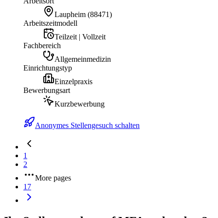
Arbeitsort
Laupheim
(
88471
)
Arbeitszeitmodell
Teilzeit | Vollzeit
Fachbereich
Allgemeinmedizin
Einrichtungstyp
Einzelpraxis
Bewerbungsart
Kurzbewerbung
Anonymes Stellengesuch schalten
1
2
More pages
17