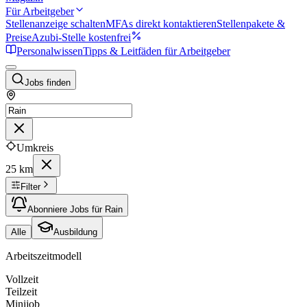
Für Arbeitgeber
Stellenanzeige schalten
MFAs direkt kontaktieren
Stellenpakete &
Preise
Azubi-Stelle kostenfrei
Personalwissen
Tipps & Leitfäden für Arbeitgeber
Jobs finden
Umkreis
25 km
Filter
Abonniere Jobs für Rain
Alle
Ausbildung
Arbeitszeitmodell
Vollzeit
Teilzeit
Minijob