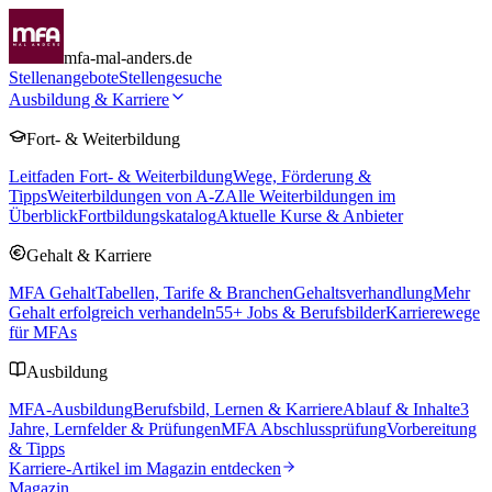
mfa-mal-anders.de
Stellenangebote
Stellengesuche
Ausbildung & Karriere
Fort- & Weiterbildung
Leitfaden Fort- & Weiterbildung
Wege, Förderung &
Tipps
Weiterbildungen von A-Z
Alle Weiterbildungen im
Überblick
Fortbildungskatalog
Aktuelle Kurse & Anbieter
Gehalt & Karriere
MFA Gehalt
Tabellen, Tarife & Branchen
Gehaltsverhandlung
Mehr
Gehalt erfolgreich verhandeln
55
+ Jobs & Berufsbilder
Karrierewege
für MFAs
Ausbildung
MFA-Ausbildung
Berufsbild, Lernen & Karriere
Ablauf & Inhalte
3
Jahre, Lernfelder & Prüfungen
MFA Abschlussprüfung
Vorbereitung
& Tipps
Karriere-Artikel im Magazin entdecken
Magazin