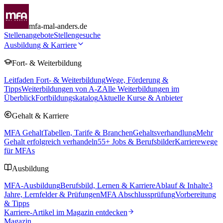
mfa-mal-anders.de
Stellenangebote
Stellengesuche
Ausbildung & Karriere
Fort- & Weiterbildung
Leitfaden Fort- & Weiterbildung
Wege, Förderung &
Tipps
Weiterbildungen von A-Z
Alle Weiterbildungen im
Überblick
Fortbildungskatalog
Aktuelle Kurse & Anbieter
Gehalt & Karriere
MFA Gehalt
Tabellen, Tarife & Branchen
Gehaltsverhandlung
Mehr
Gehalt erfolgreich verhandeln
55
+ Jobs & Berufsbilder
Karrierewege
für MFAs
Ausbildung
MFA-Ausbildung
Berufsbild, Lernen & Karriere
Ablauf & Inhalte
3
Jahre, Lernfelder & Prüfungen
MFA Abschlussprüfung
Vorbereitung
& Tipps
Karriere-Artikel im Magazin entdecken
Magazin