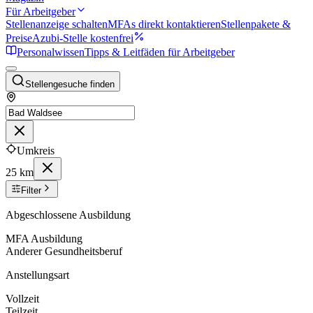
Für Arbeitgeber
Stellenanzeige schalten
MFAs direkt kontaktieren
Stellenpakete &
Preise
Azubi-Stelle kostenfrei
Personalwissen
Tipps & Leitfäden für Arbeitgeber
Stellengesuche finden
Umkreis
25 km
Filter
Abgeschlossene Ausbildung
MFA Ausbildung
Anderer Gesundheitsberuf
Anstellungsart
Vollzeit
Teilzeit