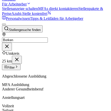
Für Arbeitgeber
Stellenanzeige schalten
MFAs direkt kontaktieren
Stellenpakete &
Preise
Azubi-Stelle kostenfrei
Personalwissen
Tipps & Leitfäden für Arbeitgeber
Stellengesuche finden
Umkreis
25 km
Filter
Abgeschlossene Ausbildung
MFA Ausbildung
Anderer Gesundheitsberuf
Anstellungsart
Vollzeit
Teilzeit