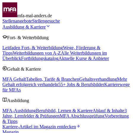
mfa-mal-anders.de
Stellenangebote
Stellengesuche
Ausbildung & Karriere
Fort- & Weiterbildung
Leitfaden Fort- & Weiterbildung
Wege, Förderung &
Tipps
Weiterbildungen von A-Z
Alle Weiterbildungen im
Überblick
Fortbildungskatalog
Aktuelle Kurse & Anbieter
Gehalt & Karriere
MFA Gehalt
Tabellen, Tarife & Branchen
Gehaltsverhandlung
Mehr
Gehalt erfolgreich verhandeln
55
+ Jobs & Berufsbilder
Karrierewege
für MFAs
Ausbildung
MFA-Ausbildung
Berufsbild, Lernen & Karriere
Ablauf & Inhalte
3
Jahre, Lernfelder & Prüfungen
MFA Abschlussprüfung
Vorbereitung
& Tipps
Karriere-Artikel im Magazin entdecken
Magazin