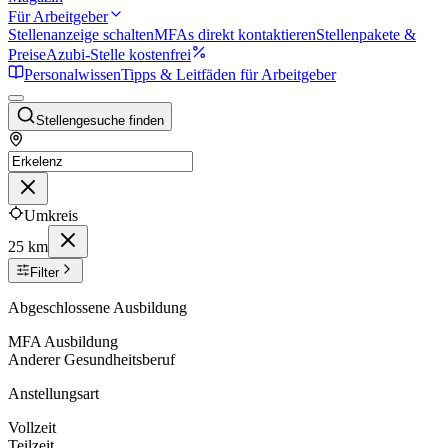
Für Arbeitgeber
Stellenanzeige schalten
MFAs direkt kontaktieren
Stellenpakete &
Preise
Azubi-Stelle kostenfrei
Personalwissen
Tipps & Leitfäden für Arbeitgeber
Stellengesuche finden
Umkreis
25 km
Filter
Abgeschlossene Ausbildung
MFA Ausbildung
Anderer Gesundheitsberuf
Anstellungsart
Vollzeit
Teilzeit