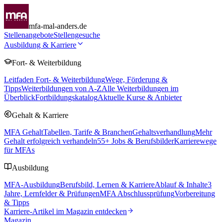
mfa-mal-anders.de
Stellenangebote
Stellengesuche
Ausbildung & Karriere
Fort- & Weiterbildung
Leitfaden Fort- & Weiterbildung
Wege, Förderung &
Tipps
Weiterbildungen von A-Z
Alle Weiterbildungen im
Überblick
Fortbildungskatalog
Aktuelle Kurse & Anbieter
Gehalt & Karriere
MFA Gehalt
Tabellen, Tarife & Branchen
Gehaltsverhandlung
Mehr
Gehalt erfolgreich verhandeln
55
+ Jobs & Berufsbilder
Karrierewege
für MFAs
Ausbildung
MFA-Ausbildung
Berufsbild, Lernen & Karriere
Ablauf & Inhalte
3
Jahre, Lernfelder & Prüfungen
MFA Abschlussprüfung
Vorbereitung
& Tipps
Karriere-Artikel im Magazin entdecken
Magazin