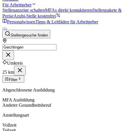
Für Arbeitgeber
Stellenanzeige schalten
MFAs direkt kontaktieren
Stellenpakete &
Preise
Azubi-Stelle kostenfrei
Personalwissen
Tipps & Leitfäden für Arbeitgeber
Stellengesuche finden
Umkreis
25 km
Filter
Abgeschlossene Ausbildung
MFA Ausbildung
Anderer Gesundheitsberuf
Anstellungsart
Vollzeit
Teilzeit