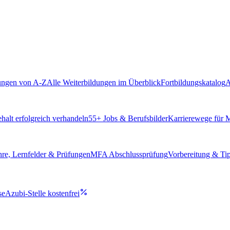
ungen von A-Z
Alle Weiterbildungen im Überblick
Fortbildungskatalog
A
alt erfolgreich verhandeln
55
+ Jobs & Berufsbilder
Karrierewege für
hre, Lernfelder & Prüfungen
MFA Abschlussprüfung
Vorbereitung & Ti
se
Azubi-Stelle kostenfrei