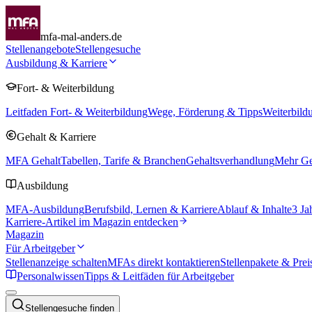
mfa-mal-anders.de
Stellenangebote
Stellengesuche
Ausbildung & Karriere
Fort- & Weiterbildung
Leitfaden Fort- & Weiterbildung
Wege, Förderung & Tipps
Weiterbild
Gehalt & Karriere
MFA Gehalt
Tabellen, Tarife & Branchen
Gehaltsverhandlung
Mehr Geh
Ausbildung
MFA-Ausbildung
Berufsbild, Lernen & Karriere
Ablauf & Inhalte
3 Ja
Karriere-Artikel im Magazin entdecken
Magazin
Für Arbeitgeber
Stellenanzeige schalten
MFAs direkt kontaktieren
Stellenpakete & Prei
Personalwissen
Tipps & Leitfäden für Arbeitgeber
Stellengesuche finden