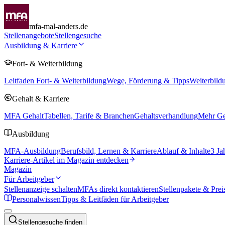
mfa-mal-anders.de
Stellenangebote
Stellengesuche
Ausbildung & Karriere
Fort- & Weiterbildung
Leitfaden Fort- & Weiterbildung
Wege, Förderung & Tipps
Weiterbild
Gehalt & Karriere
MFA Gehalt
Tabellen, Tarife & Branchen
Gehaltsverhandlung
Mehr Geh
Ausbildung
MFA-Ausbildung
Berufsbild, Lernen & Karriere
Ablauf & Inhalte
3 Ja
Karriere-Artikel im Magazin entdecken
Magazin
Für Arbeitgeber
Stellenanzeige schalten
MFAs direkt kontaktieren
Stellenpakete & Prei
Personalwissen
Tipps & Leitfäden für Arbeitgeber
Stellengesuche finden