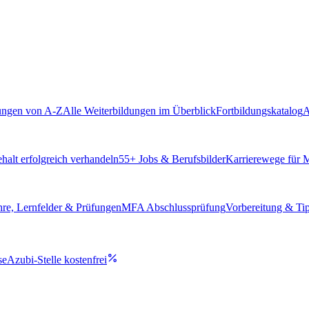
ungen von A-Z
Alle Weiterbildungen im Überblick
Fortbildungskatalog
A
alt erfolgreich verhandeln
55
+ Jobs & Berufsbilder
Karrierewege für
hre, Lernfelder & Prüfungen
MFA Abschlussprüfung
Vorbereitung & Ti
se
Azubi-Stelle kostenfrei