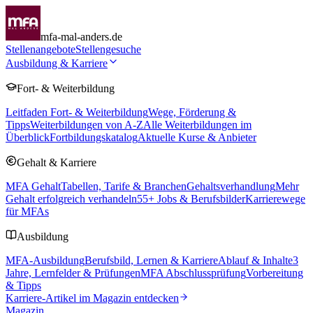
mfa-mal-anders.de
Stellenangebote
Stellengesuche
Ausbildung & Karriere
Fort- & Weiterbildung
Leitfaden Fort- & Weiterbildung
Wege, Förderung &
Tipps
Weiterbildungen von A-Z
Alle Weiterbildungen im
Überblick
Fortbildungskatalog
Aktuelle Kurse & Anbieter
Gehalt & Karriere
MFA Gehalt
Tabellen, Tarife & Branchen
Gehaltsverhandlung
Mehr
Gehalt erfolgreich verhandeln
55
+ Jobs & Berufsbilder
Karrierewege
für MFAs
Ausbildung
MFA-Ausbildung
Berufsbild, Lernen & Karriere
Ablauf & Inhalte
3
Jahre, Lernfelder & Prüfungen
MFA Abschlussprüfung
Vorbereitung
& Tipps
Karriere-Artikel im Magazin entdecken
Magazin