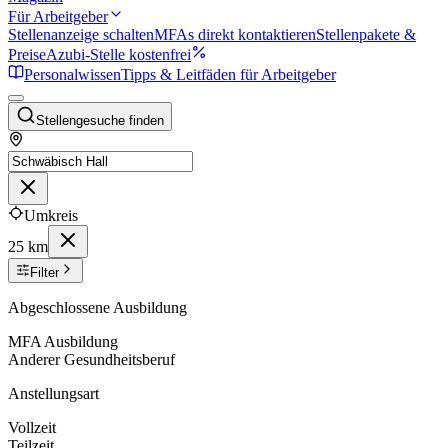
Für Arbeitgeber
Stellenanzeige schalten
MFAs direkt kontaktieren
Stellenpakete &
Preise
Azubi-Stelle kostenfrei
Personalwissen
Tipps & Leitfäden für Arbeitgeber
Stellengesuche finden
Umkreis
25 km
Filter
Abgeschlossene Ausbildung
MFA Ausbildung
Anderer Gesundheitsberuf
Anstellungsart
Vollzeit
Teilzeit