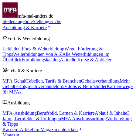
mfa-mal-anders.de
Stellenangebote
Stellengesuche
Ausbildung & Karriere
Fort- & Weiterbildung
Leitfaden Fort- & Weiterbildung
Wege, Förderung &
Tipps
Weiterbildungen von A-Z
Alle Weiterbildungen im
Überblick
Fortbildungskatalog
Aktuelle Kurse & Anbieter
Gehalt & Karriere
MFA Gehalt
Tabellen, Tarife & Branchen
Gehaltsverhandlung
Mehr
Gehalt erfolgreich verhandeln
55
+ Jobs & Berufsbilder
Karrierewege
für MFAs
Ausbildung
MFA-Ausbildung
Berufsbild, Lernen & Karriere
Ablauf & Inhalte
3
Jahre, Lernfelder & Prüfungen
MFA Abschlussprüfung
Vorbereitung
& Tipps
Karriere-Artikel im Magazin entdecken
Magazin