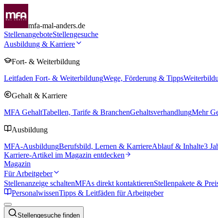
mfa-mal-anders.de
Stellenangebote
Stellengesuche
Ausbildung & Karriere
Fort- & Weiterbildung
Leitfaden Fort- & Weiterbildung
Wege, Förderung & Tipps
Weiterbild
Gehalt & Karriere
MFA Gehalt
Tabellen, Tarife & Branchen
Gehaltsverhandlung
Mehr Geh
Ausbildung
MFA-Ausbildung
Berufsbild, Lernen & Karriere
Ablauf & Inhalte
3 Ja
Karriere-Artikel im Magazin entdecken
Magazin
Für Arbeitgeber
Stellenanzeige schalten
MFAs direkt kontaktieren
Stellenpakete & Prei
Personalwissen
Tipps & Leitfäden für Arbeitgeber
Stellengesuche finden