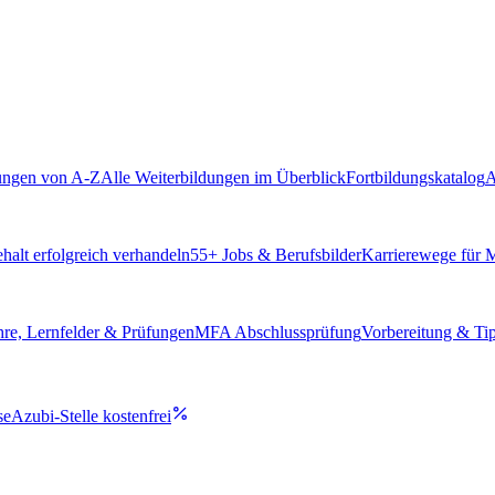
ungen von A-Z
Alle Weiterbildungen im Überblick
Fortbildungskatalog
A
alt erfolgreich verhandeln
55
+ Jobs & Berufsbilder
Karrierewege für
hre, Lernfelder & Prüfungen
MFA Abschlussprüfung
Vorbereitung & Ti
se
Azubi-Stelle kostenfrei