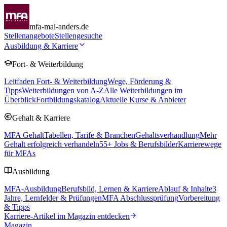
mfa-mal-anders.de
Stellenangebote
Stellengesuche
Ausbildung & Karriere
Fort- & Weiterbildung
Leitfaden Fort- & Weiterbildung
Wege, Förderung &
Tipps
Weiterbildungen von A-Z
Alle Weiterbildungen im
Überblick
Fortbildungskatalog
Aktuelle Kurse & Anbieter
Gehalt & Karriere
MFA Gehalt
Tabellen, Tarife & Branchen
Gehaltsverhandlung
Mehr
Gehalt erfolgreich verhandeln
55
+ Jobs & Berufsbilder
Karrierewege
für MFAs
Ausbildung
MFA-Ausbildung
Berufsbild, Lernen & Karriere
Ablauf & Inhalte
3
Jahre, Lernfelder & Prüfungen
MFA Abschlussprüfung
Vorbereitung
& Tipps
Karriere-Artikel im Magazin entdecken
Magazin