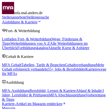
mfa-mal-anders.de
Stellenangebote
Stellengesuche
Ausbildung & Karriere
Fort- & Weiterbildung
Leitfaden Fort- & Weiterbildung
Wege, Förderung &
Tipps
Weiterbildungen von A-Z
Alle Weiterbildungen im
Überblick
Fortbildungskatalog
Aktuelle Kurse & Anbieter
Gehalt & Karriere
MFA Gehalt
Tabellen, Tarife & Branchen
Gehaltsverhandlung
Mehr
Gehalt erfolgreich verhandeln
55
+ Jobs & Berufsbilder
Karrierewege
für MFAs
Ausbildung
MFA-Ausbildung
Berufsbild, Lernen & Karriere
Ablauf & Inhalte
3
Jahre, Lernfelder & Prüfungen
MFA Abschlussprüfung
Vorbereitung
& Tipps
Karriere-Artikel im Magazin entdecken
Magazin