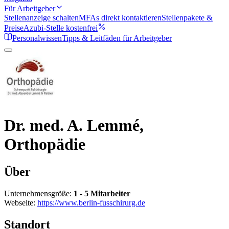
Für Arbeitgeber
Stellenanzeige schalten
MFAs direkt kontaktieren
Stellenpakete &
Preise
Azubi-Stelle kostenfrei
Personalwissen
Tipps & Leitfäden für Arbeitgeber
Dr. med. A. Lemmé,
Orthopädie
Über
Unternehmensgröße:
1 - 5 Mitarbeiter
Webseite:
https://www.berlin-fusschirurg.de
Standort