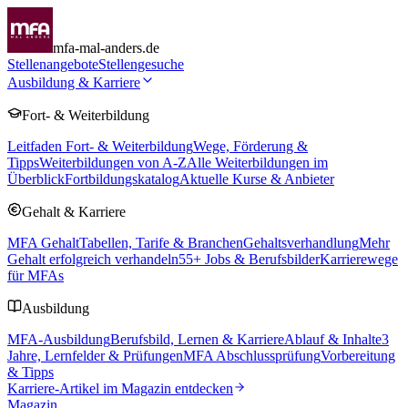
mfa-mal-anders.de
Stellenangebote
Stellengesuche
Ausbildung & Karriere
Fort- & Weiterbildung
Leitfaden Fort- & Weiterbildung
Wege, Förderung &
Tipps
Weiterbildungen von A-Z
Alle Weiterbildungen im
Überblick
Fortbildungskatalog
Aktuelle Kurse & Anbieter
Gehalt & Karriere
MFA Gehalt
Tabellen, Tarife & Branchen
Gehaltsverhandlung
Mehr
Gehalt erfolgreich verhandeln
55
+ Jobs & Berufsbilder
Karrierewege
für MFAs
Ausbildung
MFA-Ausbildung
Berufsbild, Lernen & Karriere
Ablauf & Inhalte
3
Jahre, Lernfelder & Prüfungen
MFA Abschlussprüfung
Vorbereitung
& Tipps
Karriere-Artikel im Magazin entdecken
Magazin