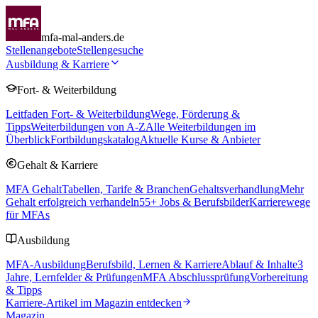
mfa-mal-anders.de
Stellenangebote
Stellengesuche
Ausbildung & Karriere
Fort- & Weiterbildung
Leitfaden Fort- & Weiterbildung
Wege, Förderung &
Tipps
Weiterbildungen von A-Z
Alle Weiterbildungen im
Überblick
Fortbildungskatalog
Aktuelle Kurse & Anbieter
Gehalt & Karriere
MFA Gehalt
Tabellen, Tarife & Branchen
Gehaltsverhandlung
Mehr
Gehalt erfolgreich verhandeln
55
+ Jobs & Berufsbilder
Karrierewege
für MFAs
Ausbildung
MFA-Ausbildung
Berufsbild, Lernen & Karriere
Ablauf & Inhalte
3
Jahre, Lernfelder & Prüfungen
MFA Abschlussprüfung
Vorbereitung
& Tipps
Karriere-Artikel im Magazin entdecken
Magazin