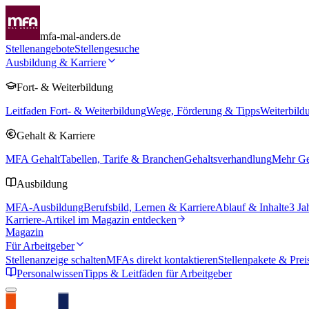
mfa-mal-anders.de
Stellenangebote
Stellengesuche
Ausbildung & Karriere
Fort- & Weiterbildung
Leitfaden Fort- & Weiterbildung
Wege, Förderung & Tipps
Weiterbild
Gehalt & Karriere
MFA Gehalt
Tabellen, Tarife & Branchen
Gehaltsverhandlung
Mehr Geh
Ausbildung
MFA-Ausbildung
Berufsbild, Lernen & Karriere
Ablauf & Inhalte
3 Ja
Karriere-Artikel im Magazin entdecken
Magazin
Für Arbeitgeber
Stellenanzeige schalten
MFAs direkt kontaktieren
Stellenpakete & Prei
Personalwissen
Tipps & Leitfäden für Arbeitgeber