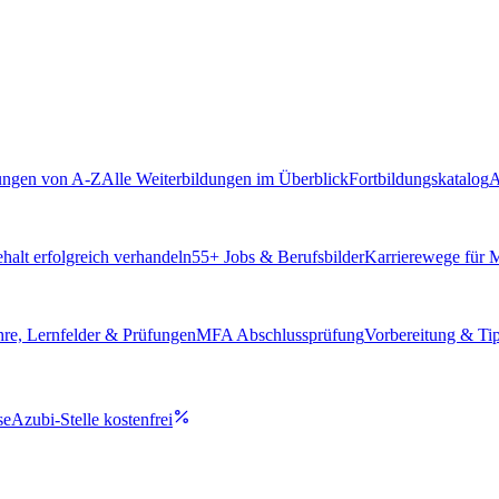
ungen von A-Z
Alle Weiterbildungen im Überblick
Fortbildungskatalog
A
alt erfolgreich verhandeln
55
+ Jobs & Berufsbilder
Karrierewege für
hre, Lernfelder & Prüfungen
MFA Abschlussprüfung
Vorbereitung & Ti
se
Azubi-Stelle kostenfrei