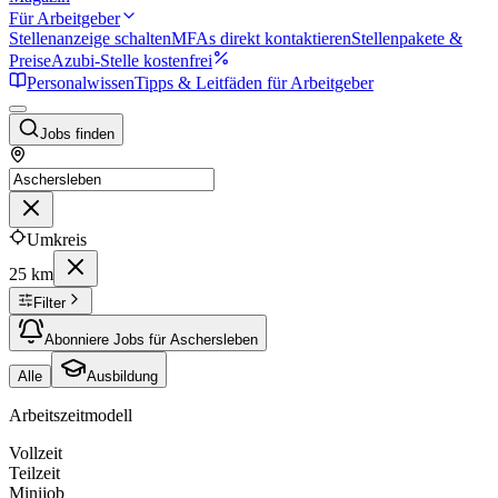
Für Arbeitgeber
Stellenanzeige schalten
MFAs direkt kontaktieren
Stellenpakete &
Preise
Azubi-Stelle kostenfrei
Personalwissen
Tipps & Leitfäden für Arbeitgeber
Jobs finden
Umkreis
25 km
Filter
Abonniere Jobs für Aschersleben
Alle
Ausbildung
Arbeitszeitmodell
Vollzeit
Teilzeit
Minijob