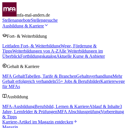
mfa-mal-anders.de
Stellenangebote
Stellengesuche
Ausbildung & Karriere
Fort- & Weiterbildung
Leitfaden Fort- & Weiterbildung
Wege, Förderung &
Tipps
Weiterbildungen von A-Z
Alle Weiterbildungen im
Überblick
Fortbildungskatalog
Aktuelle Kurse & Anbieter
Gehalt & Karriere
MFA Gehalt
Tabellen, Tarife & Branchen
Gehaltsverhandlung
Mehr
Gehalt erfolgreich verhandeln
55
+ Jobs & Berufsbilder
Karrierewege
für MFAs
Ausbildung
MFA-Ausbildung
Berufsbild, Lernen & Karriere
Ablauf & Inhalte
3
Jahre, Lernfelder & Prüfungen
MFA Abschlussprüfung
Vorbereitung
& Tipps
Karriere-Artikel im Magazin entdecken
Magazin