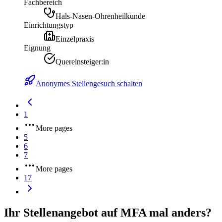
Fachbereich
Hals-Nasen-Ohrenheilkunde
Einrichtungstyp
Einzelpraxis
Eignung
Quereinsteiger:in
Anonymes Stellengesuch schalten
1
More pages
5
6
7
More pages
17
Ihr Stellenangebot auf MFA mal anders?