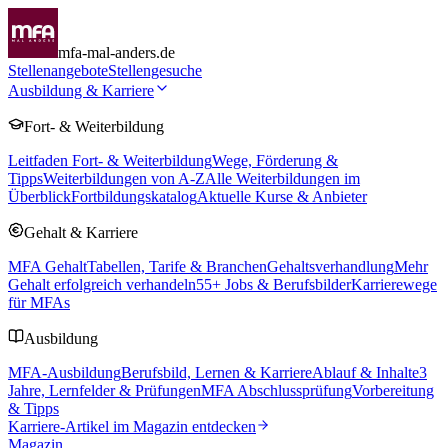
mfa-mal-anders.de
Stellenangebote
Stellengesuche
Ausbildung & Karriere
Fort- & Weiterbildung
Leitfaden Fort- & Weiterbildung
Wege, Förderung &
Tipps
Weiterbildungen von A-Z
Alle Weiterbildungen im
Überblick
Fortbildungskatalog
Aktuelle Kurse & Anbieter
Gehalt & Karriere
MFA Gehalt
Tabellen, Tarife & Branchen
Gehaltsverhandlung
Mehr
Gehalt erfolgreich verhandeln
55
+ Jobs & Berufsbilder
Karrierewege
für MFAs
Ausbildung
MFA-Ausbildung
Berufsbild, Lernen & Karriere
Ablauf & Inhalte
3
Jahre, Lernfelder & Prüfungen
MFA Abschlussprüfung
Vorbereitung
& Tipps
Karriere-Artikel im Magazin entdecken
Magazin