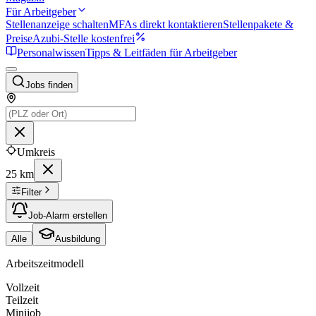
Für Arbeitgeber
Stellenanzeige schalten
MFAs direkt kontaktieren
Stellenpakete &
Preise
Azubi-Stelle kostenfrei
Personalwissen
Tipps & Leitfäden für Arbeitgeber
Jobs finden
Umkreis
25 km
Filter
Job-Alarm erstellen
Alle
Ausbildung
Arbeitszeitmodell
Vollzeit
Teilzeit
Minijob