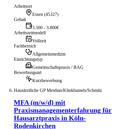
Arbeitsort
Essen
(
45327
)
Gehalt
3.500 - 3.800€
Arbeitszeitmodell
Vollzeit
Fachbereich
Allgemeinmedizin
Einrichtungstyp
Gemeinschaftspraxis / BAG
Bewerbungsart
Kurzbewerbung
Hausärztliche GP Merdian/Klinkhamels/Schmitz
MFA (m/w/d) mit
Praxismanagementerfahrung für
Hausarztpraxis in Köln-
Rodenkirchen