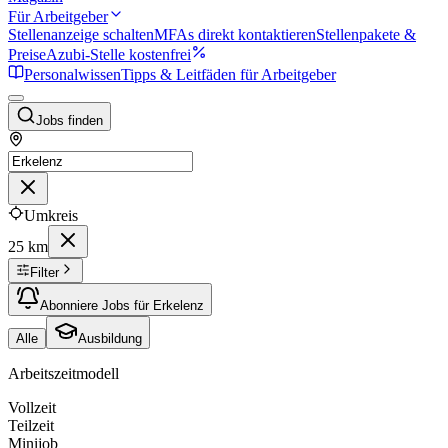
Für Arbeitgeber
Stellenanzeige schalten
MFAs direkt kontaktieren
Stellenpakete &
Preise
Azubi-Stelle kostenfrei
Personalwissen
Tipps & Leitfäden für Arbeitgeber
Jobs finden
Umkreis
25 km
Filter
Abonniere Jobs für Erkelenz
Alle
Ausbildung
Arbeitszeitmodell
Vollzeit
Teilzeit
Minijob