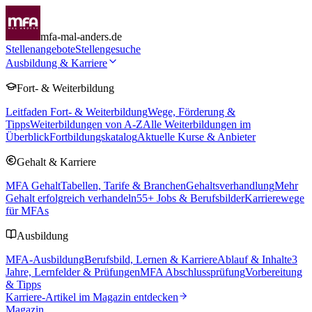
mfa-mal-anders.de
Stellenangebote
Stellengesuche
Ausbildung & Karriere
Fort- & Weiterbildung
Leitfaden Fort- & Weiterbildung
Wege, Förderung &
Tipps
Weiterbildungen von A-Z
Alle Weiterbildungen im
Überblick
Fortbildungskatalog
Aktuelle Kurse & Anbieter
Gehalt & Karriere
MFA Gehalt
Tabellen, Tarife & Branchen
Gehaltsverhandlung
Mehr
Gehalt erfolgreich verhandeln
55
+ Jobs & Berufsbilder
Karrierewege
für MFAs
Ausbildung
MFA-Ausbildung
Berufsbild, Lernen & Karriere
Ablauf & Inhalte
3
Jahre, Lernfelder & Prüfungen
MFA Abschlussprüfung
Vorbereitung
& Tipps
Karriere-Artikel im Magazin entdecken
Magazin