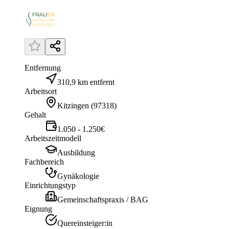
Entfernung
310,9 km entfernt
Arbeitsort
Kitzingen
(
97318
)
Gehalt
1.050 - 1.250€
Arbeitszeitmodell
Ausbildung
Fachbereich
Gynäkologie
Einrichtungstyp
Gemeinschaftspraxis / BAG
Eignung
Quereinsteiger:in